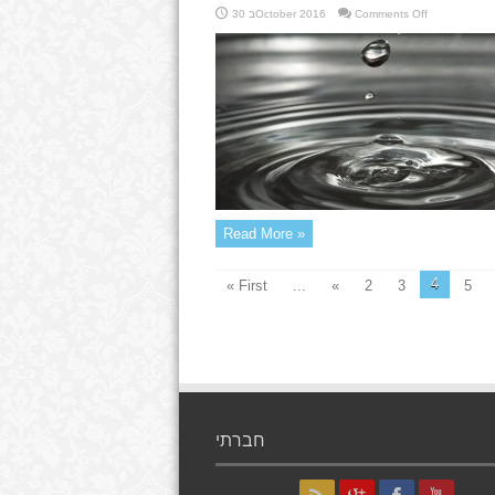
on
Comments Off
30 בOctober 2016
יהודי
שמגיע
לשער
הדמעות
Read More »
4
« First
...
«
2
3
5
חברתי