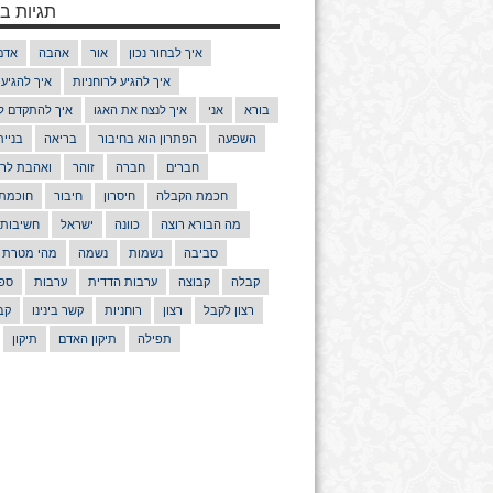
תגיות בנ
איך לבחור נכון
אור
אהבה
אדם
איך להגיע לרוחניות
איך להגיע
בורא
אני
איך לנצח את האגו
איך להתקדם ל
השפעה
הפתרון הוא בחיבור
בריאה
בניי
חברים
חברה
זוהר
ואהבת לרע
חכמת הקבלה
חיסרון
חיבור
חוכמת
מה הבורא רוצה
כוונה
ישראל
חשיבות
סביבה
נשמות
נשמה
מהי מטרת 
קבלה
קבוצה
ערבות הדדית
ערבות
ספר
רצון לקבל
רצון
רוחניות
קשר בינינו
קב
תפילה
תיקון האדם
תיקון