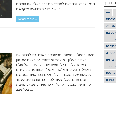
י ברוך
הרצון לקבל. ובהתאם למספר השינויים האלה אנו סופרים
ט’ או ז’ או י”ב חידושים שנקראים ...
אגו
Read More »
 לערבות
לא סבל
ת סביבה
ך כמוך
 הקבלה
 המטרה
מהם “מנעול” ו-“מפתח” שבעזרתם האדם יכול לפתוח את
הבריאה
העולם העליון. “מנעולא ומפתחא” זה בעצם המנגנון
ששומר עלינו כדי להתאים אותנו למערכת של עולם
 הזוהר
האצילות, של פרצוף “אריך אנפין”. אנחנו צריכים לגרום
לה לעם
לפעולות של המנגנון הזה להתקיים בכך שאנו מסכימים
ורוצים שהם יפעלו עלינו. לצורך כך אנו צריכים לעבור
שמחה
סדרה של מצבים, ואז על ידי כך שאנחנו מגלים נחיצות
בכל מצב ...