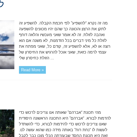
ל
מה זה נקרא “להשפיע” לפי חכמת הקבלה. להשפיע זה
לתקן את הרצון והכוונה כך שהם יהיו מכוונים להשפעה
ואהבה לזולת. זה לא אומר שאני מעכשיו והלאה דוחף
לזולת כל מיני דברים בכל הזדמנות, לא משנה אם הוא
רוצה או לא, אלא להשפיע זה, קודם כל, שאני מפתח את
עצמי לרמה כזאת, שאני אוכל להרגיש את החיסרון של
הזולת כחיסרון שלי ...
Read More »
מהי תכונת “אברהם” שאותה אנו צריכים לרכוש כדי
להדמות לבורא. “אברהם” היא התכונה הראשונה היסודית
שאנו צריכים לרכוש כדי להידמות לבורא, כדי להשתדל
לעשות לו “נחת רוח” באותה מידה כמו שהוא עושה לנו.
זאת היא תכונת החסד שבעזרתה הכלי מוכן כבר לקבל