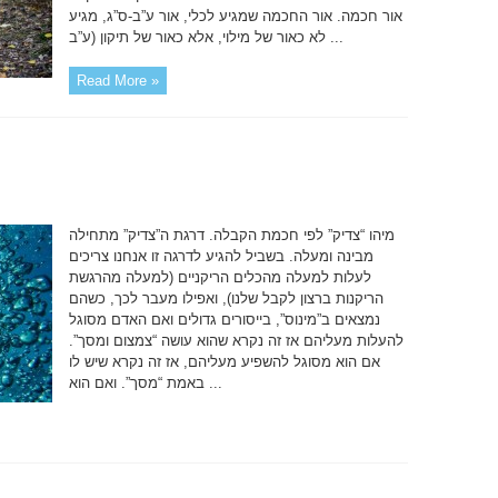
אור חכמה. אור החכמה שמגיע לכלי, אור ע”ב-ס”ג, מגיע
לא כאור של מילוי, אלא כאור של תיקון (ע”ב ...
Read More »
מיהו “צדיק” לפי חכמת הקבלה. דרגת ה”צדיק” מתחילה
מבינה ומעלה. בשביל להגיע לדרגה זו אנחנו צריכים
לעלות למעלה מהכלים הריקניים (למעלה מהרגשת
הריקנות ברצון לקבל שלנו), ואפילו מעבר לכך, כשהם
נמצאים ב”מינוס”, בייסורים גדולים ואם האדם מסוגל
להעלות מעליהם אז זה נקרא שהוא עושה “צמצום ומסך”.
אם הוא מסוגל להשפיע מעליהם, אז זה נקרא שיש לו
באמת “מסך”. ואם הוא ...