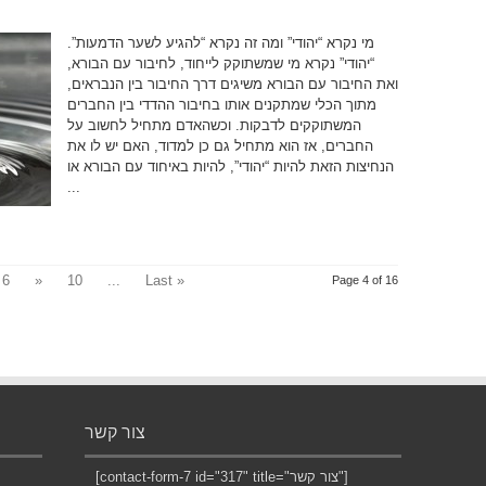
מי נקרא “יהודי” ומה זה נקרא “להגיע לשער הדמעות”.
“יהודי” נקרא מי שמשתוקק לייחוד, לחיבור עם הבורא,
ואת החיבור עם הבורא משיגים דרך החיבור בין הנבראים,
מתוך הכלי שמתקנים אותו בחיבור ההדדי בין החברים
המשתוקקים לדבקות. וכשהאדם מתחיל לחשוב על
החברים, אז הוא מתחיל גם כן למדוד, האם יש לו את
הנחיצות הזאת להיות “יהודי”, להיות באיחוד עם הבורא או
...
6
»
10
...
Last »
Page 4 of 16
צור קשר
[contact-form-7 id="317" title="צור קשר"]