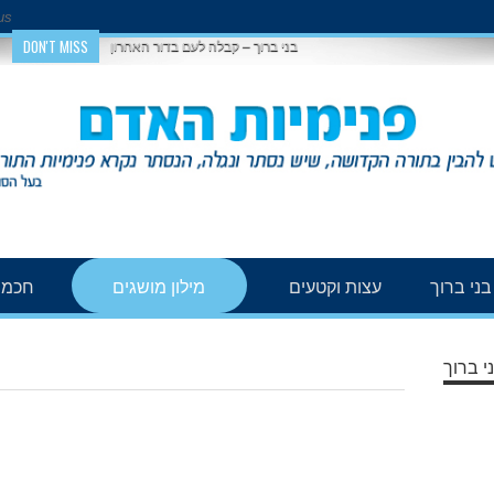
us
DON'T MISS
בני ברוך – קבלה לעם בדור האחרון
ני ברוך
עצות וקטעים
מילון מושגים
חכמת
י ברוך