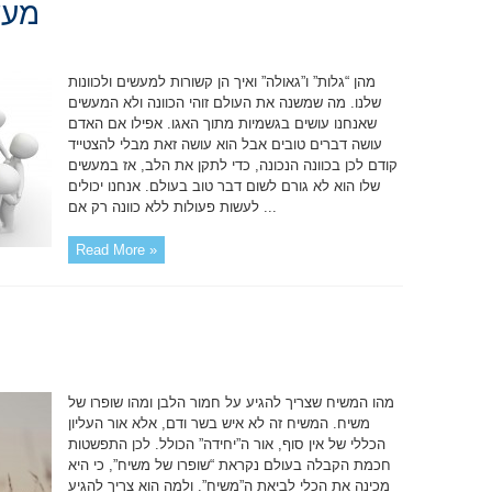
מעש
מהן “גלות” ו”גאולה” ואיך הן קשורות למעשים ולכוונות
שלנו. מה שמשנה את העולם זוהי הכוונה ולא המעשים
שאנחנו עושים בגשמיות מתוך האגו. אפילו אם האדם
עושה דברים טובים אבל הוא עושה זאת מבלי להצטייד
קודם לכן בכוונה הנכונה, כדי לתקן את הלב, אז במעשים
שלו הוא לא גורם לשום דבר טוב בעולם. אנחנו יכולים
לעשות פעולות ללא כוונה רק אם ...
Read More »
מהו המשיח שצריך להגיע על חמור הלבן ומהו שופרו של
משיח. המשיח זה לא איש בשר ודם, אלא אור העליון
הכללי של אין סוף, אור ה”יחידה” הכולל. לכן התפשטות
חכמת הקבלה בעולם נקראת “שופרו של משיח”, כי היא
מכינה את הכלי לביאת ה”משיח”. ולמה הוא צריך להגיע