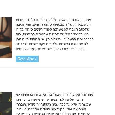
ממה נובעת צורת האותיות? “אותיות” הם כלים, והצורות
הגיאומטריות שלהן מבטאות כוחות רוחניים. זוהי הסיבה
שהכתב העברי לא משתנה לאורך השנים כי הרי מקורו
הוא מהשילוב של שני הכוחות שפועלים ברוחניות, כוח
הקבלה וכוח ההשפעה. והשילוב בין שני הכוחות האלו נותן
לנו את צורת האותיות. ולכן אם ניקח אותיות לפי כתב
סופר נראה שבכל אות ואות יש שם כמה אלמנטים ...
Read More »
מהו “זמן” ומהם “ירחי העיבור” ברוחניות. זמן ברוחניות לא
מדבר על זמן לפי השעון או לפי איזשהו גורם חיצון
שמשתנה אלא עד כמה שאני משתנה זה נקרא שעברתי
זמנים אלו ואלו. לכן כשאנו לומדים על “ירחי העיבור”
הרוחניים, אנו בסה”כ לומדים על השינויים שעוברים על