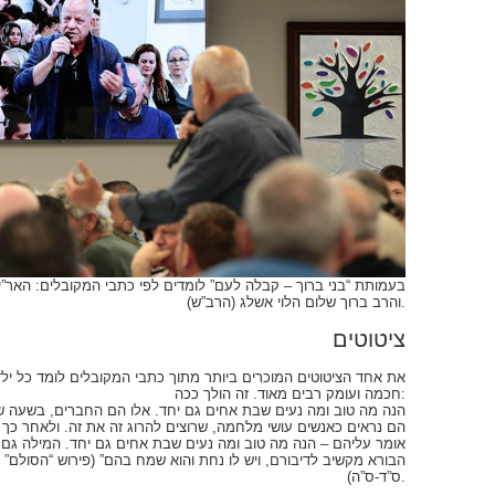
בעמותת “בני ברוך – קבלה לעם” לומדים לפי כתבי המקובלים: האר”י, 
והרב ברוך שלום הלוי אשלג (הרב”ש).
ציטוטים
את אחד הציטוטים המוכרים ביותר מתוך כתבי המקובלים לומד כל ילד
חכמה ועומק רבים מאוד. זה הולך ככה:
הם נראים כאנשים עושי מלחמה, שרוצים להרוג זה את זה. ולאחר כך 
אומר עליהם – הנה מה טוב ומה נעים שבת אחים גם יחד. המילה גם,
הבורא מקשיב לדיבורם, ויש לו נחת והוא שמח בהם” (פירוש “הסולם” 
ס”ד-ס”ה).