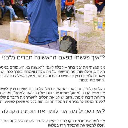
איך פגשתי בפעם הראשונה חברים מ“בני ברוך – קבלה לעם“?
אני פגשתי את “בני ברוך – קבלה לעם” לראשונה באירוע פורים במס
האירוע, שאלו אותי מה הרגשתי על מה שקרה ואמרתי בערך ככה: יש ש
שאתם מלמדים כאן זו התשובה הנכונה. חשבתי על השאלה הזו לאורך ה
התשובות נכונות.
אני מוצא הרבה “מתוק” שמטביע בסופו של דבר את ה”אמת”, ומביא עלי
הדורות דיברו “אמת”, היום יש לנו את הכלים להעריך את הדברים שלהם
לעם” מנסה להעביר את המסר החיובי הזה לכל מי שמוכן לשמוע. האם האוזן שלכם פתוחה?
אז בשביל מה אני לומד את חכמת הקבלה?
אני לומד את חכמת הקבלה כדי שאוכל להגיד לילדים שלי למה הם באו
יוכלו לממש את התפקיד הזה במלואו.