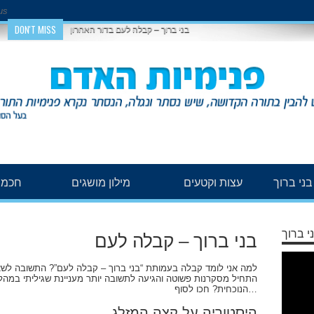
us
DON'T MISS
בני ברוך – קבלה לעם בדור האחרון
ני ברוך
עצות וקטעים
מילון מושגים
חכמת
י ברוך
בני ברוך – קבלה לעם
Video
Player
למה אני לומד קבלה בעמותת “בני ברוך – קבלה לעם”? התשובה לש
התחיל מסקרנות פשוטה והגיעה לתשובה יותר מעניינת שגיליתי במה
הנוכחית? חכו לסוף…
היסטוריה על קצה המזלג