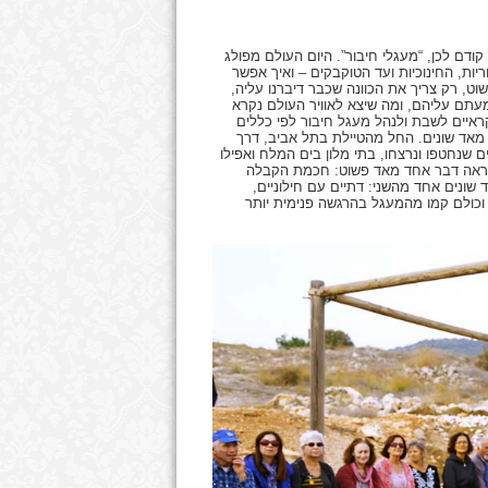
ודם לכן, “מעגלי חיבור”. היום העולם מפולג
ות, החינוכיות ועד הטוקבקים – ואיך אפשר
, רק צריך את הכוונה שכבר דיברנו עליה,
תם עליהם, ומה שיצא לאוויר העולם נקרא
 10 כסאות במקום פתוח ומזמינים 10 אנשים אקראיים לשבת ולנהל מעגל חיבור לפי כללים
מאד שונים. החל מהטיילת בתל אביב, דרך
 שנחטפו ונרצחו, בתי מלון בים המלח ואפילו
 מראה דבר אחד מאד פשוט: חכמת הקבלה
 שונים אחד מהשני: דתיים עם חילוניים,
וכולם קמו מהמעגל בהרגשה פנימית יותר