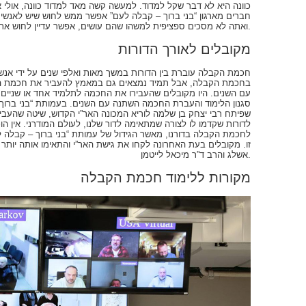
כוונה היא לא דבר שקל למדוד. למעשה קשה מאד למדוד כוונה, אולי 
חברים מארגון “בני ברוך – קבלה לעם” אפשר ממש לחוש שיש לאנשים
ואתה לא מסכים ספציפית למשהו שהם עושים, אפשר עדיין לחוש את הכוונה לעשות טוב ששופעת מהם.
מקובלים לאורך הדורות
חכמת הקבלה עוברת בין הדורות במשך מאות ואלפי שנים על ידי אנש
בחכמת הקבלה, אבל תמיד נמצאים גם במאמץ להעביר את חכמת 
עם השנים. היו מקובלים שהעבירו את החכמה לתלמיד אחד או שניים,
סגנון הלימוד והעברת החכמה השתנה עם השנים. בעמותת “בני ברו
שפיתח רבי יצחק בן שלמה לוריא המכונה האר”י הקדוש, שיטה שהע
לדורות שקדמו לו לצורה שמתאימה לדור שלנו, לעולם המודרני. אין ה
לחכמת הקבלה בדורנו, מאשר הגידול של עמותת “בני ברוך – קבלה ל
זו. מקובלים בעת האחרונה לקחו את גישת האר”י והתאימו אותה יותר 
אשלג והרב ד”ר מיכאל לייטמן.
מקורות ללימוד חכמת הקבלה