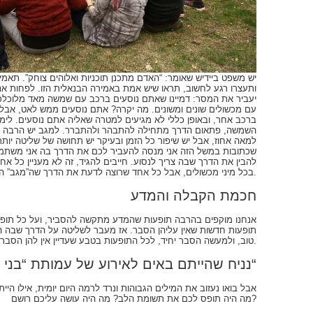
יש משפט ביידיש שאומר: “האדם מתכנן תוכניות ואלוהים צוחק”. תאמינו
ותעצרו רגע לחשוב, תראו שיש אמת באמירה הבנאלית הזו. לפחות אני
יעביר את המסר: דמיינו שאתם נוסעים ברכב עם שמשה מאד מלוכלכ
עם מכשולים שונים ומשונים. מה יקרה? אתם נוסעים ממש לאט, אבל 
ברכב אחר, ובאופן כללי לא מגיעים למטרה שאליה אתם נוסעים. לי
השמשה, פתאום הדרך מתחילה להתבהר ולהתברר. למגב יש הרבה לכלו
למאה אחוז, אבל יש שיפור כל הזמן ובעיקר יש תחושה של שליטה יותר
שכתובות במשל הזה אני מנסה להעביר לכם את הדרך בה אני משתמ
להבין את הדרך שבה צריך לנסוע. חייבים להגיד, זה לא מעניין כל א
בכל מיני מכשולים, אבל כל אחד שרוצה לדעת את הדרך שה”מגב” הזה יעשה שימוש טוב.
חכמת הקבלה והמדע
תופעות חדשות שאין עליהן הסבר. אז מעבר לשליטה על הדרך שבה
טוב, ולמעשה הסבר יחיד, לכל התופעות בטבע שעדיין אין להן הסבר.
נניח שהייתם באים לאירוע של עמותת “בני ברוך – קבלה לעם“
אבל בואו נעזוב את המילים הגבוהות ונרד לרמה היום יומית, אילו היי
מה היה תופס לכם את תשומת הלב? מה היה עושה עליכם רושם?