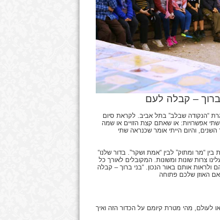
גרת “הנקודה שבלב” בתל אביב. לקראת סיום
תי אפשרויות: או שאתם קצת הזויים או שמה
שנים, והיום הייתי אומר שכנראה שתי
“בעל הסולם” כתב באחד המאמרים שלו על הבירור שאדם צריך לעשות בין “מר ומתוק” לבין “אמת ושקר”. בדור שלנו
נו צרות שונות ומשונות. המקובלים לאורך כל
 ולראות אותם באור הנכון. “בני ברוך – קבלה
 לעולם, מהי מטרת קיומם על הכדור הזה ואיך