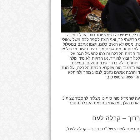
 לי, ביידיש זה נשמע יותר טוב. אבל במידה
 הרגשתי כך, ואני רוצה לספר לכם משל שאולי
ת, ממש לא רואים כלום. ושמו אתכם במסלול
למרות זה מתנגשים מדי פעם באיזה מכשול או
מוד חכמת הקבלה זה כמו להפעיל מגב על
ך ובוץ להוריד, אז הראות לא מיד עולה
 ויותר גדולה בדרך שבה נוסעים. במילים
ש ב”מגב” הזה שנקרא חכמת הקבלה, על מנת
חד והרבה אנשים נהנים לנסוע מהר ולהיתקע
אנחנו מוקפים בהרבה תופעות שהמדע מתקשה להסביר, ועל כל תופעה שהמדע סוף סוף כן מצליח להסביר צצות 3
 האדם הולך, מצאתי בחכמת הקבלה הסבר
תם באים לאירוע של “בני ברוך – קבלה לעם”,