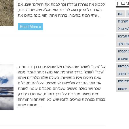
י ברוך
לקבוע את צורתה וגודלה וכך לבנות את ה”אדם” שבו. אם
האדם כל הזמן דואג לחיבור הוא מגלה שיש שתי צורות,
אגו
שתי רמות בחיבור. ברמה אחת, הוא בונה בתוכו את ...
 לערבות
Read More »
לא סבל
ת סביבה
ך כמוך
 הקבלה
 המטרה
הבריאה
על “שכר” ו”עונש” שמרגישים אלו שהולכים בדרך הרוחנית.
“שכר” ו”עונש” בדרך הרוחנית הוא מושג אחר לגמרי ממה
 הזוהר
שאנו רגילים אליו בגשמיות. בעולם שלנו מלמדים אותנו
לה לעם
את חוקי החברה שלפיהם יש מעשים שעליהם מקבלים
שכר ויש כאלה מעשים שעליהם מקבלים עונש. לעומת
שמחה
זאת כשאנו מדברים על דרך רוחנית, אנו מדברים רק
בצורה מטרתית וצריכים להבין שיש כאן השגחה וההשגחה
מכוּונת אותנו ...