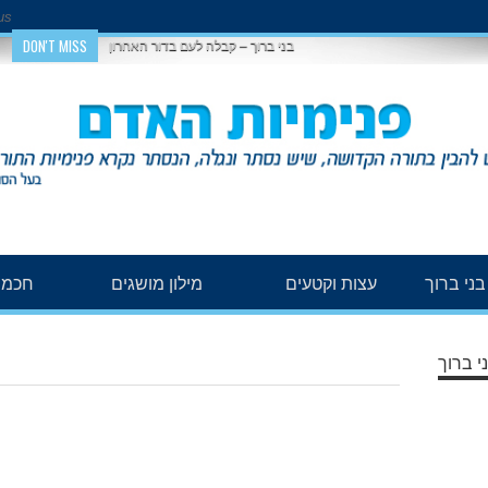
us
DON'T MISS
בני ברוך – קבלה לעם בדור האחרון
ני ברוך
עצות וקטעים
מילון מושגים
חכמת
י ברוך