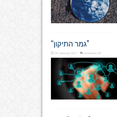
“גמר התיקון”
on
Comments Off
29 בJanuary 2017
“גמר
התיקון”