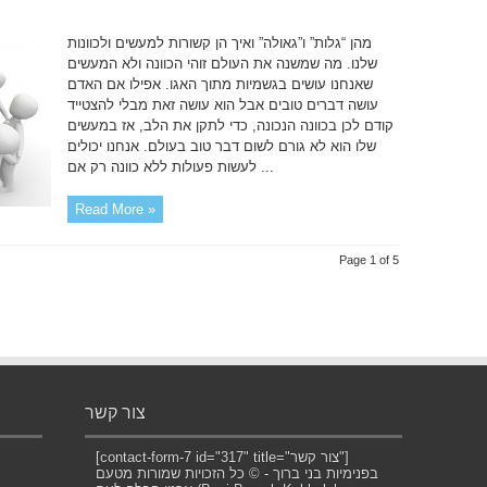
מהן “גלות” ו”גאולה” ואיך הן קשורות למעשים ולכוונות
שלנו. מה שמשנה את העולם זוהי הכוונה ולא המעשים
שאנחנו עושים בגשמיות מתוך האגו. אפילו אם האדם
עושה דברים טובים אבל הוא עושה זאת מבלי להצטייד
קודם לכן בכוונה הנכונה, כדי לתקן את הלב, אז במעשים
שלו הוא לא גורם לשום דבר טוב בעולם. אנחנו יכולים
לעשות פעולות ללא כוונה רק אם ...
Read More »
Page 1 of 5
צור קשר
[contact-form-7 id="317" title="צור קשר"]
בפנימיות בני ברוך - © כל הזכויות שמורות מטעם