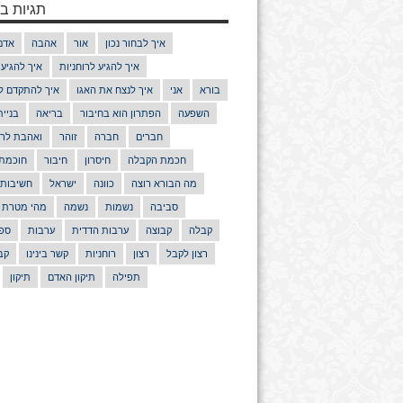
תגיות בנ
איך לבחור נכון
אור
אהבה
אדם
איך להגיע לרוחניות
איך להגיע
בורא
אני
איך לנצח את האגו
איך להתקדם ל
השפעה
הפתרון הוא בחיבור
בריאה
בניי
חברים
חברה
זוהר
ואהבת לרע
חכמת הקבלה
חיסרון
חיבור
חוכמת
מה הבורא רוצה
כוונה
ישראל
חשיבות
סביבה
נשמות
נשמה
מהי מטרת 
קבלה
קבוצה
ערבות הדדית
ערבות
ספר
רצון לקבל
רצון
רוחניות
קשר בינינו
קב
תפילה
תיקון האדם
תיקון