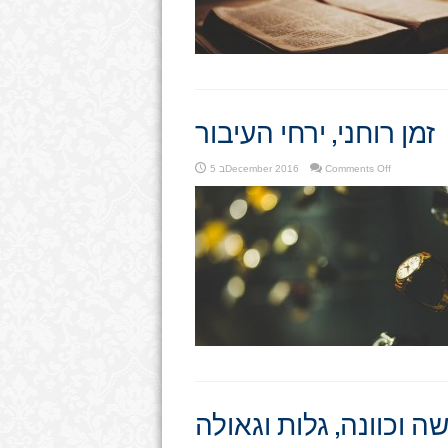
זמן רוחני, ירחי העיבור
on
Comments Off
5 בDecember 2016
זמן
רוחני,
ירחי
העיבור
ה וכוונה, גלות וגאולה