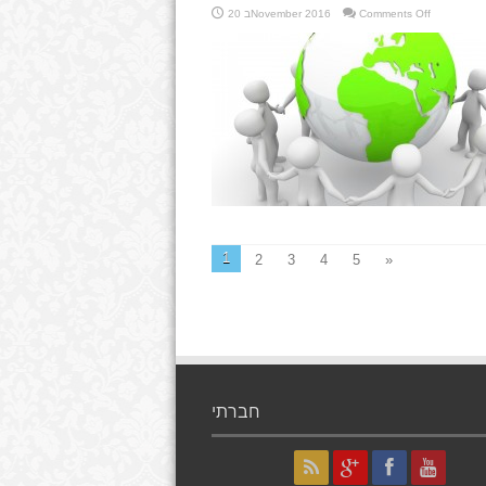
on
Comments Off
20 בNovember 2016
מעשה
וכוונה,
גלות
וגאולה
1
2
3
4
5
»
חברתי