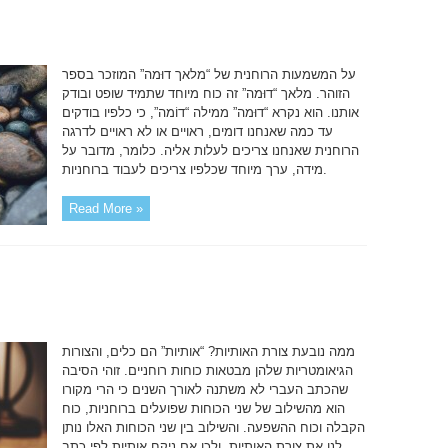
על המשמעות הרוחנית של “מלאך דוּמה” המוזכר בספר
הזוהר. מלאך “דוּמה” זה כוח מיוחד שתמיד שופט ובודק
אותנו. הוא נקרא “דוּמה” ממילה “דוֹמה”, כי כלפיו בודקים
עד כמה שאנחנו דומים, ראויים או לא ראויים לדרגה
הרוחנית שאנחנו צריכים לעלות אליה. כלומר, מדובר על
מידה, ערך מיוחד שכלפיו צריכים לעבוד ברוחניות.
Read More »
ממה נובעת צורת האותיות? “אותיות” הם כלים, והצורות
הגיאומטריות שלהן מבטאות כוחות רוחניים. זוהי הסיבה
שהכתב העברי לא משתנה לאורך השנים כי הרי מקורו
הוא מהשילוב של שני הכוחות שפועלים ברוחניות, כוח
הקבלה וכוח ההשפעה. והשילוב בין שני הכוחות האלו נותן
לנו את צורת האותיות. ולכן אם ניקח אותיות לפי כתב