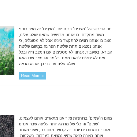
מה הפירוש של “מצרים” ברוחניות. “מצרַים” זה מצב רוחני
מאוד מתקדם, בו אנחנו מרגישים שהאגו שולט עלינו,
מצב בו אנחנו רוצים להתקשר בינינו אבל לא מסוגלים, כי
אנחנו נמצאים תחת שליטת הפּרעה במְקום שליטת
הבורא, בשעבוד, אנחנו לא מסכימים עם המצב הזה ובכל
זאת לא יכולים לצאת ממנו. כלומר זהו מצב שבו האגו
שולט עלינו עד כדי כך שהוא מראה ...
Read More »
מהם ה”שמים” ברוחניות ואיך אנו מתארים אותם לעצמינו.
“שמים” זה כלי של מדרגה יותר עליונה שבה אנחנו
מלוכדים ומחוברים יותר. זה קבוצה מחוברת, שאני מאתר
אותה בצורה כזאת שהיא נמצאת בערבות, בשלמות,