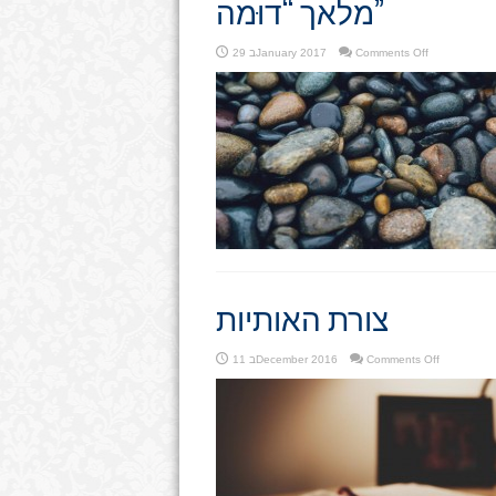
מלאך “דוּמה”
on
Comments Off
29 בJanuary 2017
מלאך
“דוּמה”
צורת האותיות
on
Comments Off
11 בDecember 2016
צורת
האותיות