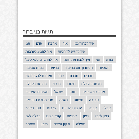
תגיות בני ברוך
איך לבחור נכון
אור
אהבה
אדם
אגו
איך להגיע לרוחניות
איך להגיע לערבות
בורא
אני
איך לנצח את האגו
איך להתקדם ללא סבל
השפעה
הפתרון הוא בחיבור
בריאה
בניית סביבה
חברים
חברה
זוהר
ואהבת לרעך כמוך
חכמת הקבלה
חיסרון
חיבור
חוכמת הקבלה
מה הבורא רוצה
כוונה
ישראל
חשיבות המטרה
סביבה
נשמות
נשמה
מהי מטרת הבריאה
קבלה
קבוצה
ערבות הדדית
ערבות
ספר הזוהר
רצון לקבל
רצון
רוחניות
קשר בינינו
קבלה לעם
תפילה
תיקון האדם
תיקון
שמחה