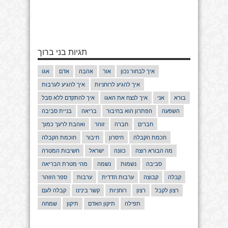
תגיות בני ברוך
איך לבחור נכון
אור
אהבה
אדם
אגו
איך להגיע לרוחניות
איך להגיע לערבות
בורא
אני
איך לנצח את האגו
איך להתקדם ללא סבל
השפעה
הפתרון הוא בחיבור
בריאה
בניית סביבה
חברים
חברה
זוהר
ואהבת לרעך כמוך
חכמת הקבלה
חיסרון
חיבור
חוכמת הקבלה
מה הבורא רוצה
כוונה
ישראל
חשיבות המטרה
סביבה
נשמות
נשמה
מהי מטרת הבריאה
קבלה
קבוצה
ערבות הדדית
ערבות
ספר הזוהר
רצון לקבל
רצון
רוחניות
קשר בינינו
קבלה לעם
תפילה
תיקון האדם
תיקון
שמחה