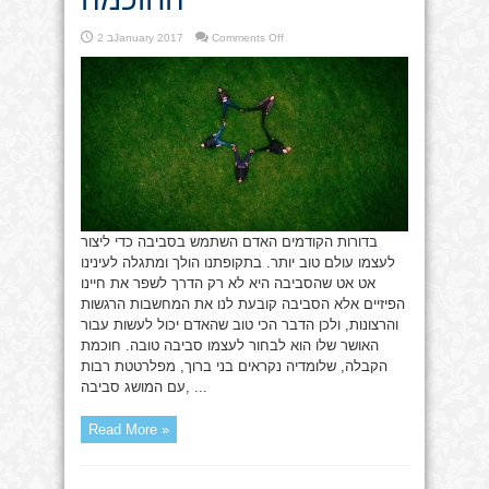
on
Comments Off
2 בJanuary 2017
בחירה
בסביבה
זו
כל
החוכמה
בדורות הקודמים האדם השתמש בסביבה כדי ליצור
לעצמו עולם טוב יותר. בתקופתנו הולך ומתגלה לעינינו
אט אט שהסביבה היא לא רק הדרך לשפר את חיינו
הפיזיים אלא הסביבה קובעת לנו את המחשבות הרגשות
והרצונות, ולכן הדבר הכי טוב שהאדם יכול לעשות עבור
האושר שלו הוא לבחור לעצמו סביבה טובה. חוכמת
הקבלה, שלומדיה נקראים בני ברוך, מפלרטטת רבות
עם המושג סביבה, ...
Read More »