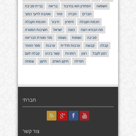
השפעה
הפתרון הוא בחיבור
בריאה
בניית סביבה
חברים
חברה
זוהר
ואהבת לרעך כמוך
חכמת הקבלה
חיסרון
חיבור
חוכמת הקבלה
מה הבורא רוצה
כוונה
ישראל
חשיבות המטרה
סביבה
נשמות
נשמה
מהי מטרת הבריאה
קבלה
קבוצה
ערבות הדדית
ערבות
ספר הזוהר
רצון לקבל
רצון
רוחניות
קשר בינינו
קבלה לעם
תפילה
תיקון האדם
תיקון
שמחה
חברתי
צור קשר