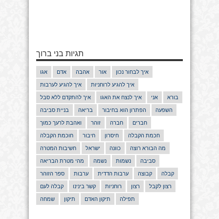
תגיות בני ברוך
איך לבחור נכון
אור
אהבה
אדם
אגו
איך להגיע לרוחניות
איך להגיע לערבות
בורא
אני
איך לנצח את האגו
איך להתקדם ללא סבל
השפעה
הפתרון הוא בחיבור
בריאה
בניית סביבה
חברים
חברה
זוהר
ואהבת לרעך כמוך
חכמת הקבלה
חיסרון
חיבור
חוכמת הקבלה
מה הבורא רוצה
כוונה
ישראל
חשיבות המטרה
סביבה
נשמות
נשמה
מהי מטרת הבריאה
קבלה
קבוצה
ערבות הדדית
ערבות
ספר הזוהר
רצון לקבל
רצון
רוחניות
קשר בינינו
קבלה לעם
תפילה
תיקון האדם
תיקון
שמחה