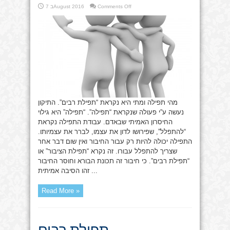
on
Comments Off
7 בAugust 2016
תפילת
רבים
מהי תפילה ומתי היא נקראת “תפילת רבים”. התיקון
נעשה ע”י פעולה שנקראת “תפילה”. “תפילה” היא גילוי
החיסרון האמיתי שבאדם. עבודת התפילה נקראת
“להתפלל”, שפירושו לדון את עצמו, לברר את עצמיותו.
התפילה יכולה להיות רק עבור החיבור ואין שום דבר אחר
שצריך להתפלל עבורו. זה נקרא “תפילת הציבור” או
“תפילת רבים”. כי חיבור זה תכונת הבורא וחוסר החיבור
זהו הסיבה אמיתית ...
Read More »
תפילת רבים