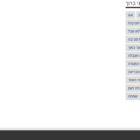
י ברוך
אגו
 לערבות
לא סבל
ת סביבה
ך כמוך
 הקבלה
 המטרה
הבריאה
 הזוהר
לה לעם
שמחה