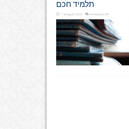
תלמיד חכם
on
Comments Off
7 בAugust 2016
תלמיד
חכם