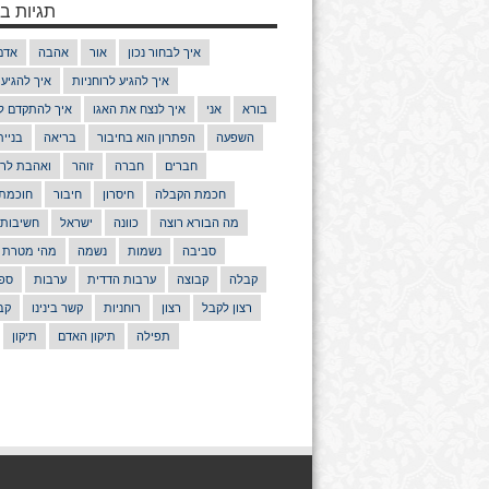
תגיות בנ
איך לבחור נכון
אור
אהבה
אדם
איך להגיע לרוחניות
איך להגיע
בורא
אני
איך לנצח את האגו
איך להתקדם ל
השפעה
הפתרון הוא בחיבור
בריאה
בניי
חברים
חברה
זוהר
ואהבת לרע
חכמת הקבלה
חיסרון
חיבור
חוכמת
מה הבורא רוצה
כוונה
ישראל
חשיבות
סביבה
נשמות
נשמה
מהי מטרת 
קבלה
קבוצה
ערבות הדדית
ערבות
ספר
רצון לקבל
רצון
רוחניות
קשר בינינו
קב
תפילה
תיקון האדם
תיקון