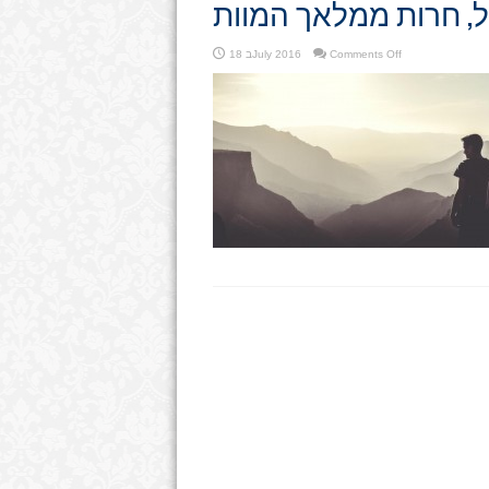
, חרות ממלאך המוות
on
Comments Off
18 בJuly 2016
המקובל,
חרות
ממלאך
המוות