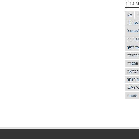
י ברוך
אגו
 לערבות
לא סבל
ת סביבה
ך כמוך
 הקבלה
 המטרה
הבריאה
 הזוהר
לה לעם
שמחה