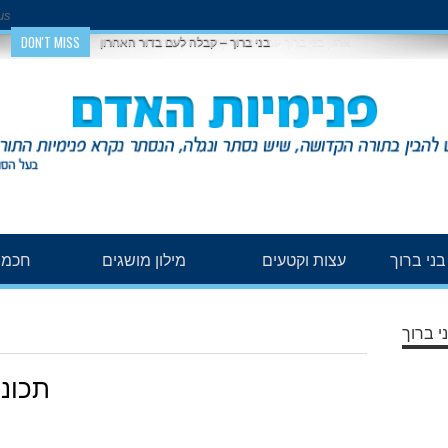
us
DON'T MISS
בני ברוך – קבלה לעם בדור האחרון
ני ברוך
עצות וקטעים
מילון מושגים
חכמת
י ברוך
תכונ