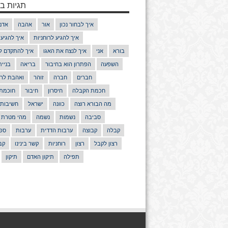
תגיות בנ
איך לבחור נכון
אור
אהבה
אדם
איך להגיע לרוחניות
איך להגיע
בורא
אני
איך לנצח את האגו
איך להתקדם ל
השפעה
הפתרון הוא בחיבור
בריאה
בניי
חברים
חברה
זוהר
ואהבת לרע
חכמת הקבלה
חיסרון
חיבור
חוכמת
מה הבורא רוצה
כוונה
ישראל
חשיבות
סביבה
נשמות
נשמה
מהי מטרת 
קבלה
קבוצה
ערבות הדדית
ערבות
ספר
רצון לקבל
רצון
רוחניות
קשר בינינו
קב
תפילה
תיקון האדם
תיקון