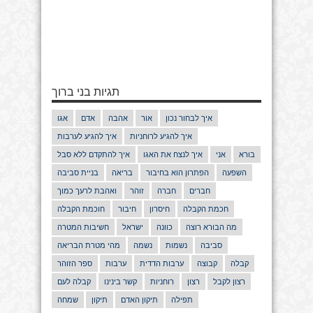
תגיות בני ברוך
איך לבחור נכון
אור
אהבה
אדם
אגו
איך להגיע לרוחניות
איך להגיע לערבות
בורא
אני
איך לנצח את האגו
איך להתקדם ללא סבל
השפעה
הפתרון הוא בחיבור
בריאה
בניית סביבה
חברים
חברה
זוהר
ואהבת לרעך כמוך
חכמת הקבלה
חיסרון
חיבור
חוכמת הקבלה
מה הבורא רוצה
כוונה
ישראל
חשיבות המטרה
סביבה
נשמות
נשמה
מהי מטרת הבריאה
קבלה
קבוצה
ערבות הדדית
ערבות
ספר הזוהר
רצון לקבל
רצון
רוחניות
קשר בינינו
קבלה לעם
תפילה
תיקון האדם
תיקון
שמחה