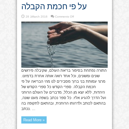
על פי חכמת הקבלה
on
Comments Off
28 בMarch 2016
בראשית
ברא
–
הבריאה
על
פי
חכמת
הקבלה
התורה נפתחת בסיפור בריאת העולם, שקיבלה פירושים
שונים ומשונים, וכל אחד רואה אותה אחרת בדמיונו.
מרצי עמותת בני ברוך מסבירים לנו מהי הבריאה על פי
חכמת הקבלה. ספרי הקודש כל ספרי הקודש של
היהדות, ללא יוצא מן הכלל, מדברים על העולם הרוחני
ועל הדרך להגיע אליו. כל ספר נכתב בשפה מעט שונה,
בהתאם לכותב ולדרגתו הרוחנית, ובהתאם לתקופה בה
נכתב. ...
Read More »