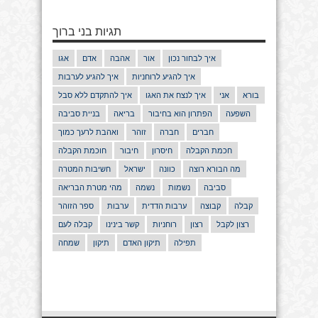
תגיות בני ברוך
איך לבחור נכון
אור
אהבה
אדם
אגו
איך להגיע לרוחניות
איך להגיע לערבות
בורא
אני
איך לנצח את האגו
איך להתקדם ללא סבל
השפעה
הפתרון הוא בחיבור
בריאה
בניית סביבה
חברים
חברה
זוהר
ואהבת לרעך כמוך
חכמת הקבלה
חיסרון
חיבור
חוכמת הקבלה
מה הבורא רוצה
כוונה
ישראל
חשיבות המטרה
סביבה
נשמות
נשמה
מהי מטרת הבריאה
קבלה
קבוצה
ערבות הדדית
ערבות
ספר הזוהר
רצון לקבל
רצון
רוחניות
קשר בינינו
קבלה לעם
תפילה
תיקון האדם
תיקון
שמחה