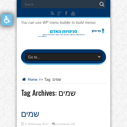
You can use WP menu builder to build menus
שמים
Tag:
>>
Home
שמים
Tag Archives:
שמים
on
Comments Off
5 בFebruary 2017
שמים