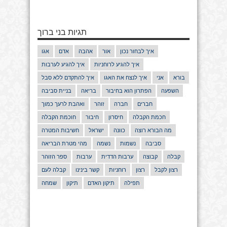
תגיות בני ברוך
איך לבחור נכון
אור
אהבה
אדם
אגו
איך להגיע לרוחניות
איך להגיע לערבות
בורא
אני
איך לנצח את האגו
איך להתקדם ללא סבל
השפעה
הפתרון הוא בחיבור
בריאה
בניית סביבה
חברים
חברה
זוהר
ואהבת לרעך כמוך
חכמת הקבלה
חיסרון
חיבור
חוכמת הקבלה
מה הבורא רוצה
כוונה
ישראל
חשיבות המטרה
סביבה
נשמות
נשמה
מהי מטרת הבריאה
קבלה
קבוצה
ערבות הדדית
ערבות
ספר הזוהר
רצון לקבל
רצון
רוחניות
קשר בינינו
קבלה לעם
תפילה
תיקון האדם
תיקון
שמחה