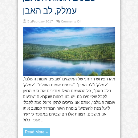
עמלק, לב האבן
on
Comments Off
5 בFebruary 2017
שבעים
אומות
העולם,
עמלק,
לב
האבן
מהו הפירוש הרוחני של המושגים “שבעים אומות העולם”,
“עמלק” ו”לב האבן”. “שבעים אומות העולם”, “עמלק”
ו”לב האבן”, כל המושגים האלו מגדירים את סוגי הרצון
לקבל שקיימים בנו. יש בנו רצונות שנקראים “שבעים
אומות העולם”, אותם אנו צריכים לתקן מ”על מנת לקבל”
ל”על מנת להשפיע” בעזרת האור המחזיר למוטב אותו
אנו מושכים. רצונות אלו הם שבעים במספר כי זעיר
אנפין כלול ...
Read More »