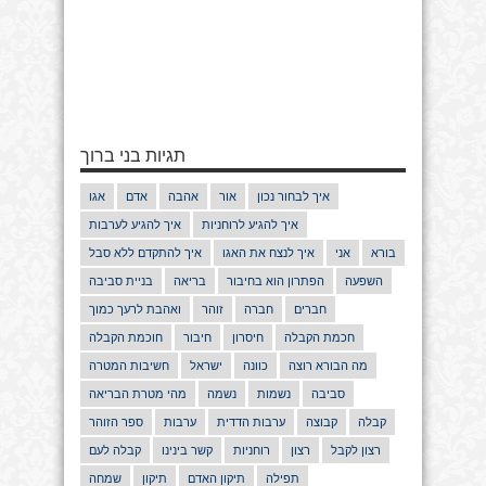
תגיות בני ברוך
איך לבחור נכון
אור
אהבה
אדם
אגו
איך להגיע לרוחניות
איך להגיע לערבות
בורא
אני
איך לנצח את האגו
איך להתקדם ללא סבל
השפעה
הפתרון הוא בחיבור
בריאה
בניית סביבה
חברים
חברה
זוהר
ואהבת לרעך כמוך
חכמת הקבלה
חיסרון
חיבור
חוכמת הקבלה
מה הבורא רוצה
כוונה
ישראל
חשיבות המטרה
סביבה
נשמות
נשמה
מהי מטרת הבריאה
קבלה
קבוצה
ערבות הדדית
ערבות
ספר הזוהר
רצון לקבל
רצון
רוחניות
קשר בינינו
קבלה לעם
תפילה
תיקון האדם
תיקון
שמחה