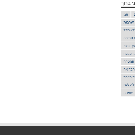
י ברוך
אגו
 לערבות
לא סבל
ת סביבה
ך כמוך
 הקבלה
 המטרה
הבריאה
 הזוהר
לה לעם
שמחה