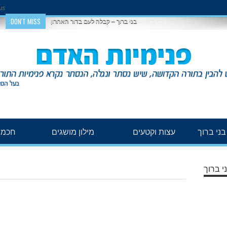
us
DON'T MISS
בני ברוך – קבלה לעם בדור האחרון
ני ברוך
עצות וקטעים
מילון מושגים
חכמת
י ברוך