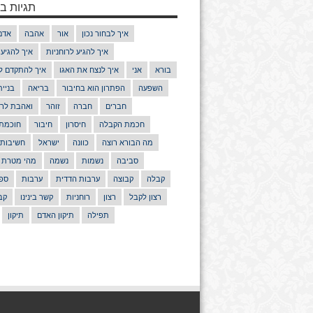
תגיות בנ
איך לבחור נכון
אור
אהבה
אדם
איך להגיע לרוחניות
איך להגיע
בורא
אני
איך לנצח את האגו
איך להתקדם ל
השפעה
הפתרון הוא בחיבור
בריאה
בניי
חברים
חברה
זוהר
ואהבת לרע
חכמת הקבלה
חיסרון
חיבור
חוכמת
מה הבורא רוצה
כוונה
ישראל
חשיבות
סביבה
נשמות
נשמה
מהי מטרת 
קבלה
קבוצה
ערבות הדדית
ערבות
ספר
רצון לקבל
רצון
רוחניות
קשר בינינו
קב
תפילה
תיקון האדם
תיקון