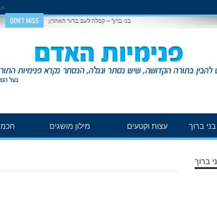
us
DON'T MISS
בני ברוך – קבלה לעם בדור האחרון
ני ברוך
עצות וקטעים
מילון מושגים
חכמת
י ברוך