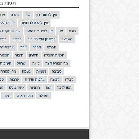
תגיות בנ
איך לבחור נכון
אור
אהבה
אדם
איך להגיע לרוחניות
איך להגיע
בורא
אני
איך לנצח את האגו
איך להתקדם ל
השפעה
הפתרון הוא בחיבור
בריאה
בניי
חברים
חברה
זוהר
ואהבת לרע
חכמת הקבלה
חיסרון
חיבור
חוכמת
מה הבורא רוצה
כוונה
ישראל
חשיבות
סביבה
נשמות
נשמה
מהי מטרת 
קבלה
קבוצה
ערבות הדדית
ערבות
ספר
רצון לקבל
רצון
רוחניות
קשר בינינו
קב
תפילה
תיקון האדם
תיקון