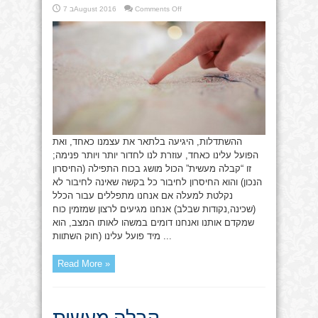
on
Comments Off
7 בAugust 2016
קבלה
מעשית
ההשתדלות, היגיעה בלתאר את עצמנו כאחד, ואת
הפועל עלינו כאחד, עוזרת לנו לחדור יותר ויותר פנימה;
זו “קבלה מעשית” הכול מושג בכוח התפילה (החיסרון
הנכון) והוא החיסרון לחיבור כל בקשה שאינה לחיבור לא
נקלטת למעלה אם אנחנו מתפללים עבור הכלל
(שכינה,נקודות שבלב) אנחנו מגיעים לרצון שמזמין כוח
שמקדם אותנו ואנחנו דומים במשהו לאותו המצב, הוא
מיד פועל עלינו (חוק השתוות ...
Read More »
קבלה מעשית