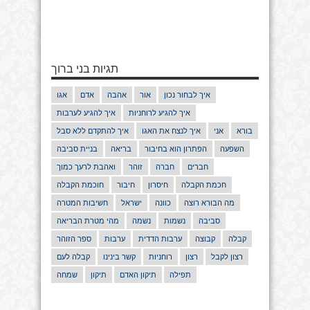
תגיות בני ברוך
איך לבחור נכון
אור
אהבה
אדם
אגו
איך להגיע לרוחניות
איך להגיע לערבות
בורא
אני
איך לנצח את האגו
איך להתקדם ללא סבל
השפעה
הפתרון הוא בחיבור
בריאה
בניית סביבה
חברים
חברה
זוהר
ואהבת לרעך כמוך
חכמת הקבלה
חיסרון
חיבור
חוכמת הקבלה
מה הבורא רוצה
כוונה
ישראל
חשיבות המטרה
סביבה
נשמות
נשמה
מהי מטרת הבריאה
קבלה
קבוצה
ערבות הדדית
ערבות
ספר הזוהר
רצון לקבל
רצון
רוחניות
קשר בינינו
קבלה לעם
תפילה
תיקון האדם
תיקון
שמחה