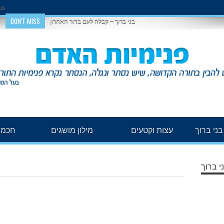
us
DON'T MISS
בני ברוך – קבלה לעם בדור האחרון
ני ברוך
עצות וקטעים
מילון מושגים
חכמת
י ברוך