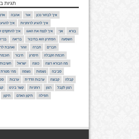
תגיות בנ
איך לבחור נכון
אור
אהבה
אדם
איך להגיע לרוחניות
איך להגיע
בורא
אני
איך לנצח את האגו
איך להתקדם ל
השפעה
הפתרון הוא בחיבור
בריאה
בניי
חברים
חברה
זוהר
ואהבת לרע
חכמת הקבלה
חיסרון
חיבור
חוכמת
מה הבורא רוצה
כוונה
ישראל
חשיבות
סביבה
נשמות
נשמה
מהי מטרת 
קבלה
קבוצה
ערבות הדדית
ערבות
ספר
רצון לקבל
רצון
רוחניות
קשר בינינו
קב
תפילה
תיקון האדם
תיקון