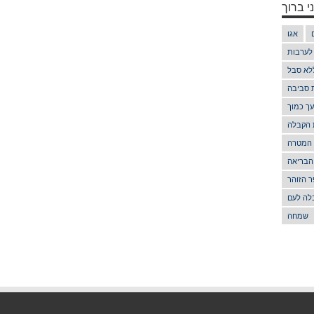
י ברוך
אגו
 לערבות
לא סבל
ת סביבה
ך כמוך
 הקבלה
 המטרה
הבריאה
 הזוהר
לה לעם
שמחה