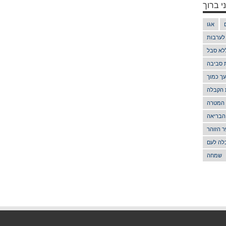
י ברוך
אגו
 לערבות
לא סבל
ת סביבה
ך כמוך
 הקבלה
 המטרה
הבריאה
 הזוהר
לה לעם
שמחה