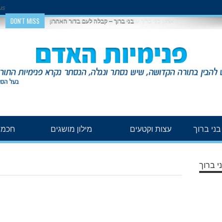
us
DON'T MISS
בני ברוך – קבלה לעם בדור האחרון
ני ברוך
עצות וקטעים
מילון מושגים
חכמת
י ברוך