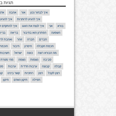
תגיות בנ
איך לבחור נכון
אור
אהבה
אדם
איך להגיע לרוחניות
איך להגיע
בורא
אני
איך לנצח את האגו
איך להתקדם ל
השפעה
הפתרון הוא בחיבור
בריאה
בניי
חברים
חברה
זוהר
ואהבת לרע
חכמת הקבלה
חיסרון
חיבור
חוכמת
מה הבורא רוצה
כוונה
ישראל
חשיבות
סביבה
נשמות
נשמה
מהי מטרת 
קבלה
קבוצה
ערבות הדדית
ערבות
ספר
רצון לקבל
רצון
רוחניות
קשר בינינו
קב
תפילה
תיקון האדם
תיקון