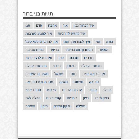
תגיות בני ברוך
איך לבחור נכון
אור
אהבה
אדם
אגו
איך להגיע לרוחניות
איך להגיע לערבות
בורא
אני
איך לנצח את האגו
איך להתקדם ללא סבל
השפעה
הפתרון הוא בחיבור
בריאה
בניית סביבה
חברים
חברה
זוהר
ואהבת לרעך כמוך
חכמת הקבלה
חיסרון
חיבור
חוכמת הקבלה
מה הבורא רוצה
כוונה
ישראל
חשיבות המטרה
סביבה
נשמות
נשמה
מהי מטרת הבריאה
קבלה
קבוצה
ערבות הדדית
ערבות
ספר הזוהר
רצון לקבל
רצון
רוחניות
קשר בינינו
קבלה לעם
תפילה
תיקון האדם
תיקון
שמחה