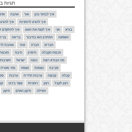
תגיות בנ
איך לבחור נכון
אור
אהבה
אדם
איך להגיע לרוחניות
איך להגיע
בורא
אני
איך לנצח את האגו
איך להתקדם ל
השפעה
הפתרון הוא בחיבור
בריאה
בניי
חברים
חברה
זוהר
ואהבת לרע
חכמת הקבלה
חיסרון
חיבור
חוכמת
מה הבורא רוצה
כוונה
ישראל
חשיבות
סביבה
נשמות
נשמה
מהי מטרת 
קבלה
קבוצה
ערבות הדדית
ערבות
ספר
רצון לקבל
רצון
רוחניות
קשר בינינו
קב
תפילה
תיקון האדם
תיקון