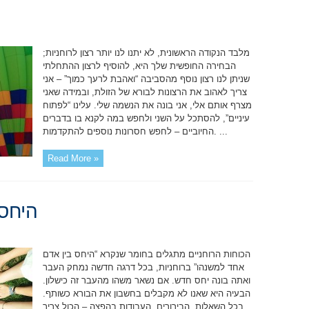
מלבד הנקודה הראשונית, לא יתנו לנו יותר רצון לרוחניות;
הבחירה החופשית שלך היא, להוסיף לרצון ההתחלתי
שניתן לנו רצון נוסף מהסביבה “ואהבת לרעך כמוך” – אני
צריך לאהוב את הרצונות לבורא של הזולת, ובמידה שאני
מצרף אותם אלי, אני בונה את הנשמה שלי. עלינו “לפתוח
עיניים”, להסתכל על השני ולחפש במה לקנא בו בדברים
החיוביים – לחפש חסרונות נוספים להתקדמות. ...
Read More »
היחס 
הכוחות הרוחניים מתגלים בחומר שנקרא “היחס בין אדם
אחד למשנהו” ברוחניות, בכל דרגה חדשה נמחק העבר
ואתה בונה יחס חדש. אם נשאר משהו מהעבר זה כישלון.
הבעיה היא שאנו לא מקבלים בחשבון את הבורא כשותף.
בכל השאלות, הבירורים, העבודות בהפצה – הכול צריך