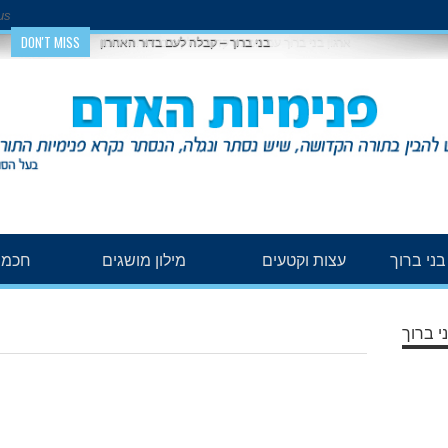
us
DON'T MISS
בני ברוך – קבלה לעם בדור האחרון
ני ברוך
עצות וקטעים
מילון מושגים
חכמת
י ברוך