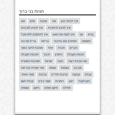
תגיות בני ברוך
איך לבחור נכון
אור
אהבה
אדם
אגו
איך להגיע לרוחניות
איך להגיע לערבות
בורא
אני
איך לנצח את האגו
איך להתקדם ללא סבל
השפעה
הפתרון הוא בחיבור
בריאה
בניית סביבה
חברים
חברה
זוהר
ואהבת לרעך כמוך
חכמת הקבלה
חיסרון
חיבור
חוכמת הקבלה
מה הבורא רוצה
כוונה
ישראל
חשיבות המטרה
סביבה
נשמות
נשמה
מהי מטרת הבריאה
קבלה
קבוצה
ערבות הדדית
ערבות
ספר הזוהר
רצון לקבל
רצון
רוחניות
קשר בינינו
קבלה לעם
תפילה
תיקון האדם
תיקון
שמחה