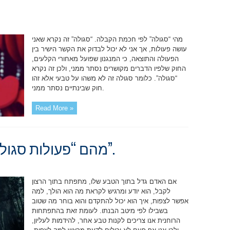
מהי “סגולה” לפי חכמת הקבלה. “סגולה” זה נקרא שאני
עושה פעולות, אך אני לא יכול לבדוק את הקשר הישיר בין
הפעולה והתוצאה, כי המנגנון שפועל מאחורי הקלעים,
החוק שלפיו הדברים מקושרים נסתר ממני, ולכן זה נקרא
“סגולה”. כלומר סגולה זה לא משהו על טבעי אלא זהו
חוק שבינתיים נסתר ממני.
Read More »
מהם “פעולות סגולה”, “אור מקיף” ו”סגולה”.
אם האדם גדל בתוך הטבע שלו, מתפתח בתוך הרצון
לקבל, הוא יודע ומרגיש לקראת מה הוא הולך, למה
אפשר לצפות, איך הוא יכול להתקדם והוא בוחר מה שטוב
בשבילו לפי מיטב הבנתו. לעומת זאת בהתפתחות
הרוחנית אנו צריכים לקנות טבע אחר, להידמות לעליון,