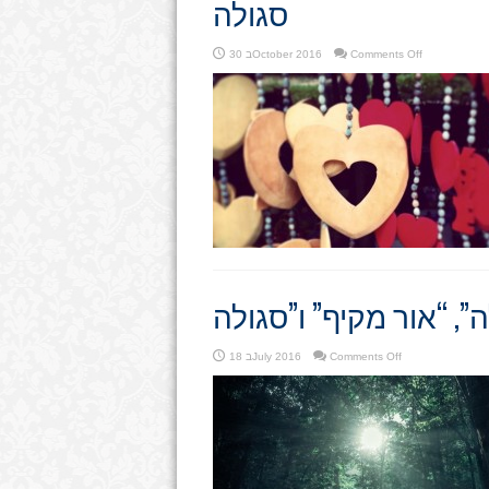
סגולה
on
Comments Off
30 בOctober 2016
סגולה
on
Comments Off
18 בJuly 2016
מהם
“פעולות
סגולה”,
“אור
מקיף”
ו”סגולה”.