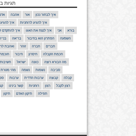
תגיות בנ
איך לבחור נכון
אור
אהבה
אדם
איך להגיע לרוחניות
איך להגיע
בורא
אני
איך לנצח את האגו
איך להתקדם ל
השפעה
הפתרון הוא בחיבור
בריאה
בניי
חברים
חברה
זוהר
ואהבת לרע
חכמת הקבלה
חיסרון
חיבור
חוכמת
מה הבורא רוצה
כוונה
ישראל
חשיבות
סביבה
נשמות
נשמה
מהי מטרת 
קבלה
קבוצה
ערבות הדדית
ערבות
ספר
רצון לקבל
רצון
רוחניות
קשר בינינו
קב
תפילה
תיקון האדם
תיקון