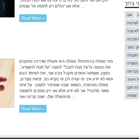
ולכן אנו אף פעם לא יכולים לדעת מראש למה לצפות,
י ברוך
אלא אנו יכולים רק להזמין על עצמינו ...
אגו
Read More »
 לערבות
לא סבל
ת סביבה
ך כמוך
 הקבלה
מהי סגולה ברוחניות? סגולה היא פעולה שדרכה מתקנים
 המטרה
את הכוונה מ”על מנת לקבל” לכוונה “על מנת להשפיע”,
הבריאה
המצב משתנה והאדם מקבל טבע שני, את המימד הבא
והוא לא יודע איך זה קורה לכן זה נקרא נס, יציאת מצרים,
 הזוהר
סגולה מהתורה, המאור שבה שמחזיר למוטב. על איזה
לה לעם
מאור מדובר? אני לא יודע אלא אני רק מסכים לתוצאה
שמחה
מהפעולה שלו, ישנה קרינה ואני ...
Read More »