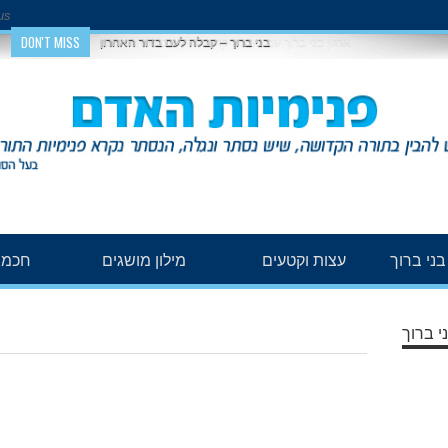
us
DON'T MISS
בני ברוך – קבלה לעם בדור האחרון
ני ברוך
עצות וקטעים
מילון מושגים
חכמת
י ברוך