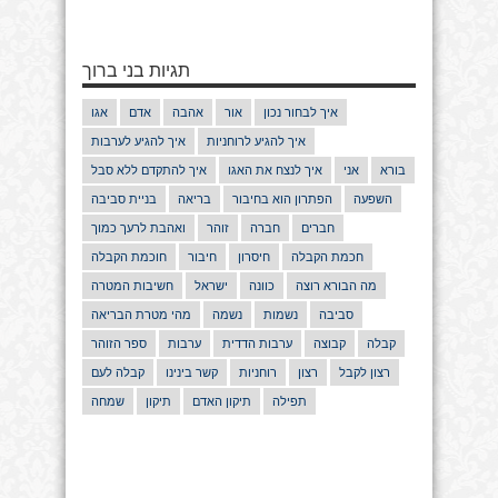
תגיות בני ברוך
איך לבחור נכון
אור
אהבה
אדם
אגו
איך להגיע לרוחניות
איך להגיע לערבות
בורא
אני
איך לנצח את האגו
איך להתקדם ללא סבל
השפעה
הפתרון הוא בחיבור
בריאה
בניית סביבה
חברים
חברה
זוהר
ואהבת לרעך כמוך
חכמת הקבלה
חיסרון
חיבור
חוכמת הקבלה
מה הבורא רוצה
כוונה
ישראל
חשיבות המטרה
סביבה
נשמות
נשמה
מהי מטרת הבריאה
קבלה
קבוצה
ערבות הדדית
ערבות
ספר הזוהר
רצון לקבל
רצון
רוחניות
קשר בינינו
קבלה לעם
תפילה
תיקון האדם
תיקון
שמחה