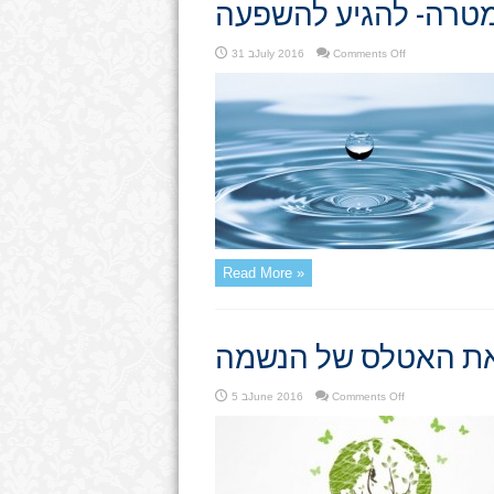
טרה- להגיע להשפעה
on
Comments Off
31 בJuly 2016
מטרה-
להגיע
להשפעה
Read More »
 את האטלס של הנשמה
on
Comments Off
5 בJune 2016
זוהר-
מלגה
את
האטלס
של
הנשמה