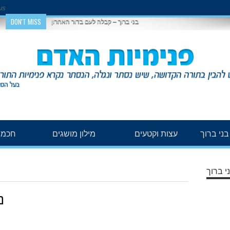
us
DON'T MISS
בני ברוך – קבלה לעם בדור האחרון
ני ברוך
עצות וקטעים
מילון מושגים
חכמת
י ברוך
נ