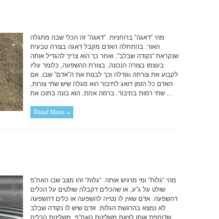
מהי “דאגה” ברוחניות. “דאגה” זה הכלי שבה מתגלה
האור. בהתחלה האדם מקבל דאגה בצורה טבעית
שנקראת “נקודה שבלב”, ואחר כך הוא צריך להגדיל אותה
בעצמו בצורה הנכונה, בצורת ההשפעה, כלומר עליו
לקבוע את צורתה וגודלה וכך לבנות את ה”אדם” שבו. אם
האדם כל הזמן דואג לחיבור הוא מגלה שיש שתי צורות,
שתי רמות בחיבור. ברמה אחת, הוא בונה בתוכו את ...
Read More »
מהי “גלות” ומי מרגיש אותה. “גלות” זהו מצב שבו האח”פ
שולט על ג”ע, או שהכלים דקבלה שולטים על הכלים
דהשפעה. אדם שאין לו נטייה להשפעה או כלים דהשפעה
לא נמצא בהרגשת הגלות. אדם שיש לו נקודה שבלב
שדוחפת אותו לצאת משליטת האח”פ, משליטת הכלים