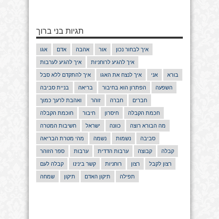
תגיות בני ברוך
איך לבחור נכון
אור
אהבה
אדם
אגו
איך להגיע לרוחניות
איך להגיע לערבות
בורא
אני
איך לנצח את האגו
איך להתקדם ללא סבל
השפעה
הפתרון הוא בחיבור
בריאה
בניית סביבה
חברים
חברה
זוהר
ואהבת לרעך כמוך
חכמת הקבלה
חיסרון
חיבור
חוכמת הקבלה
מה הבורא רוצה
כוונה
ישראל
חשיבות המטרה
סביבה
נשמות
נשמה
מהי מטרת הבריאה
קבלה
קבוצה
ערבות הדדית
ערבות
ספר הזוהר
רצון לקבל
רצון
רוחניות
קשר בינינו
קבלה לעם
תפילה
תיקון האדם
תיקון
שמחה