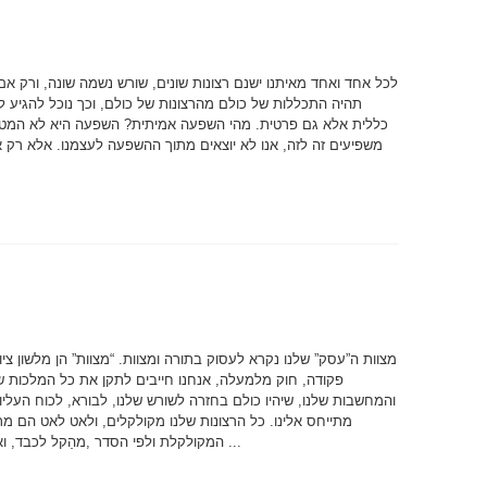
לכל אחד ואחד מאיתנו ישנם רצונות שונים, שורש נשמה שונה, ורק אם
תהיה התכללות של כולם מהרצונות של כולם, וכך נוכל להגיע 
כללית אלא גם פרטית. מהי השפעה אמיתית? השפעה היא לא המטרה
משפיעים זה לזה, אנו לא יוצאים מתוך ההשפעה לעצמנו. אלא רק 
א
מצוות ה”עסק” שלנו נקרא לעסוק בתורה ומצוות. “מצוות” הן מלשון ציווי
פקודה, חוק מלמעלה, אנחנו חייבים לתקן את כל המלכות של
והמחשבות שלנו, שיהיו כולם בחזרה לשורש שלנו, לבורא, לכוח העליון
מתייחס אלינו. כל הרצונות שלנו מקולקלים, ולאט לאט הם מת
המקולקלת ולפי הסדר ,מהַקל לכבד, ואני חייב לכוון את ...