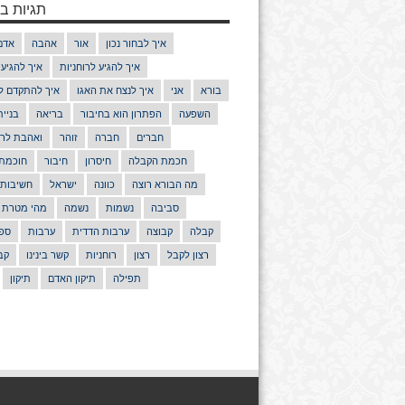
תגיות בנ
איך לבחור נכון
אור
אהבה
אדם
איך להגיע לרוחניות
איך להגיע
בורא
אני
איך לנצח את האגו
איך להתקדם ל
השפעה
הפתרון הוא בחיבור
בריאה
בניי
חברים
חברה
זוהר
ואהבת לרע
חכמת הקבלה
חיסרון
חיבור
חוכמת
מה הבורא רוצה
כוונה
ישראל
חשיבות
סביבה
נשמות
נשמה
מהי מטרת 
קבלה
קבוצה
ערבות הדדית
ערבות
ספר
רצון לקבל
רצון
רוחניות
קשר בינינו
קב
תפילה
תיקון האדם
תיקון