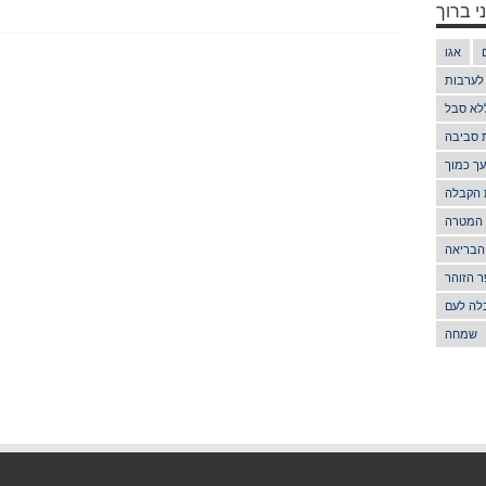
י ברוך
אגו
 לערבות
לא סבל
ת סביבה
ך כמוך
 הקבלה
 המטרה
הבריאה
 הזוהר
לה לעם
שמחה