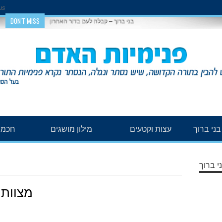
us
DON'T MISS
בני ברוך – קבלה לעם בדור האחרון
ני ברוך
עצות וקטעים
מילון מושגים
חכמת
י ברוך
מצוות 