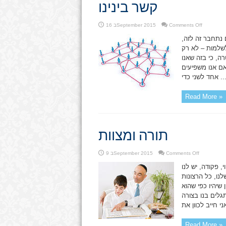
קשר בינינו
on
Comments Off
16 בSeptember 2015
קשר
בינינו
 נתחבר זה לזה,
לשלמות – לא רק
, כי בזה שאנו
אם אנו משפיעים
חד לשני כדי ...
Read More »
תורה ומצוות
on
Comments Off
9 בSeptember 2015
תורה
ומצוות
, פקודה, יש לנו
נו, כל הרצונות
 שיהיו כפי שהוא
גלים בנו בצורה
Read More »