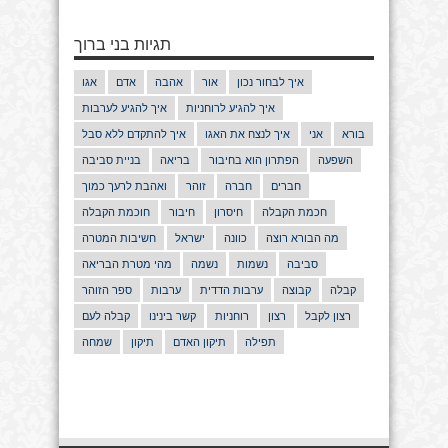
תגיות בני ברוך
איך לבחור נכון
אור
אהבה
אדם
אגו
איך להגיע לרוחניות
איך להגיע לערבות
בורא
אני
איך לנצח את האגו
איך להתקדם ללא סבל
השפעה
הפתרון הוא בחיבור
בריאה
בניית סביבה
חברים
חברה
זוהר
ואהבת לרעך כמוך
חכמת הקבלה
חיסרון
חיבור
חוכמת הקבלה
מה הבורא רוצה
כוונה
ישראל
חשיבות המטרה
סביבה
נשמות
נשמה
מהי מטרת הבריאה
קבלה
קבוצה
ערבות הדדית
ערבות
ספר הזוהר
רצון לקבל
רצון
רוחניות
קשר בינינו
קבלה לעם
תפילה
תיקון האדם
תיקון
שמחה