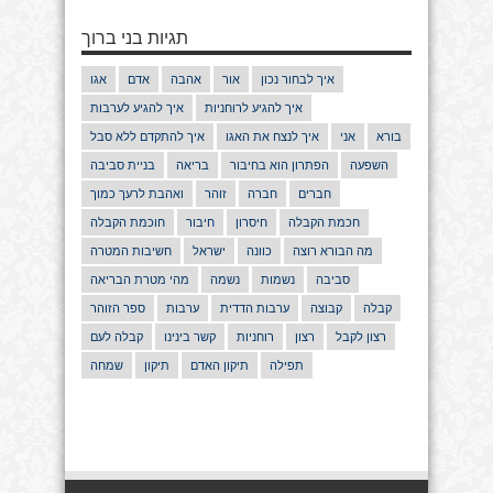
תגיות בני ברוך
איך לבחור נכון
אור
אהבה
אדם
אגו
איך להגיע לרוחניות
איך להגיע לערבות
בורא
אני
איך לנצח את האגו
איך להתקדם ללא סבל
השפעה
הפתרון הוא בחיבור
בריאה
בניית סביבה
חברים
חברה
זוהר
ואהבת לרעך כמוך
חכמת הקבלה
חיסרון
חיבור
חוכמת הקבלה
מה הבורא רוצה
כוונה
ישראל
חשיבות המטרה
סביבה
נשמות
נשמה
מהי מטרת הבריאה
קבלה
קבוצה
ערבות הדדית
ערבות
ספר הזוהר
רצון לקבל
רצון
רוחניות
קשר בינינו
קבלה לעם
תפילה
תיקון האדם
תיקון
שמחה