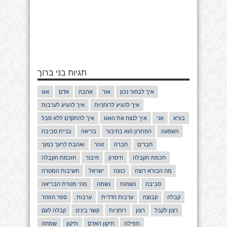
תגיות בני ברוך
איך לבחור נכון
אור
אהבה
אדם
אגו
איך להגיע לרוחניות
איך להגיע לערבות
בורא
אני
איך לנצח את האגו
איך להתקדם ללא סבל
השפעה
הפתרון הוא בחיבור
בריאה
בניית סביבה
חברים
חברה
זוהר
ואהבת לרעך כמוך
חכמת הקבלה
חיסרון
חיבור
חוכמת הקבלה
מה הבורא רוצה
כוונה
ישראל
חשיבות המטרה
סביבה
נשמות
נשמה
מהי מטרת הבריאה
קבלה
קבוצה
ערבות הדדית
ערבות
ספר הזוהר
רצון לקבל
רצון
רוחניות
קשר בינינו
קבלה לעם
תפילה
תיקון האדם
תיקון
שמחה