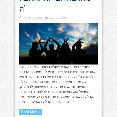
ה’
on
Comments Off
19 בJune 2016
מאהבת
הבריות
לאהבה
ה’
התנאי לכניסת האדם לעולם הרוחני, הוא חיבור עם
האחרים, המורגשים כנמצאים מחוץ לו. “מאהבת הבריות
לאהבה ה'” כל התורה מדברת על פנימיות האדם: איך
הוא מסדר ומאזן בתוכו את שתי התכונות – קבלה
והשפעה, ומתאים את עצמו, בפנימיותו, לבורא “קו
אמצעי” הוא הנשמה שאנו צריכים לפתח, בין כוחות
הקבלה וההשפעה שמגיעים מהבורא ברגע שנקשור את
שני הכוחות, קבלה והשפעה, במידה ...
Read More »