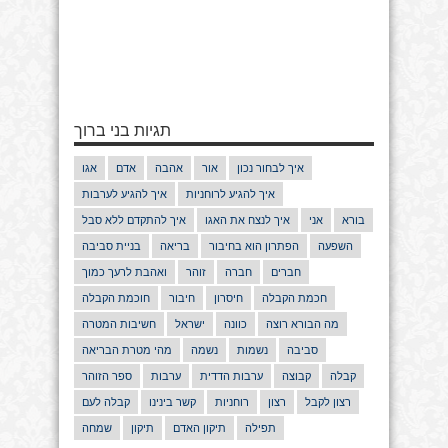
תגיות בני ברוך
איך לבחור נכון
אור
אהבה
אדם
אגו
איך להגיע לרוחניות
איך להגיע לערבות
בורא
אני
איך לנצח את האגו
איך להתקדם ללא סבל
השפעה
הפתרון הוא בחיבור
בריאה
בניית סביבה
חברים
חברה
זוהר
ואהבת לרעך כמוך
חכמת הקבלה
חיסרון
חיבור
חוכמת הקבלה
מה הבורא רוצה
כוונה
ישראל
חשיבות המטרה
סביבה
נשמות
נשמה
מהי מטרת הבריאה
קבלה
קבוצה
ערבות הדדית
ערבות
ספר הזוהר
רצון לקבל
רצון
רוחניות
קשר בינינו
קבלה לעם
תפילה
תיקון האדם
תיקון
שמחה