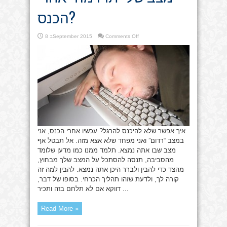
הכנס?
on
Comments Off
8 בSeptember 2015
איך
אפשר
להתגבר
על
מצב
של
“תרדמה”
אחרי
הכנס?
איך אפשר שלא להיכנס להרגל? עכשיו אחרי הכנס, אני
במצב “רדום” ואני מפחד שלא אצא מזה. אל תבטל אף
מצב שבו אתה נמצא. תלמד ממנו כמו מדען שלומד
מהסביבה, תנסה להסתכל על המצב שלך מבחוץ,
מהצד כדי להבין ולברר היכן אתה נמצא. להבין למה זה
קורה לך, ולדעת שזהו תהליך הכרחי. בסופו של דבר,
דווקא אם לא תלחם בזה ותכיר ...
Read More »