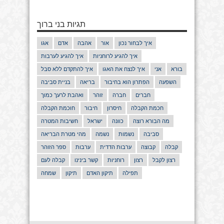
תגיות בני ברוך
איך לבחור נכון
אור
אהבה
אדם
אגו
איך להגיע לרוחניות
איך להגיע לערבות
בורא
אני
איך לנצח את האגו
איך להתקדם ללא סבל
השפעה
הפתרון הוא בחיבור
בריאה
בניית סביבה
חברים
חברה
זוהר
ואהבת לרעך כמוך
חכמת הקבלה
חיסרון
חיבור
חוכמת הקבלה
מה הבורא רוצה
כוונה
ישראל
חשיבות המטרה
סביבה
נשמות
נשמה
מהי מטרת הבריאה
קבלה
קבוצה
ערבות הדדית
ערבות
ספר הזוהר
רצון לקבל
רצון
רוחניות
קשר בינינו
קבלה לעם
תפילה
תיקון האדם
תיקון
שמחה