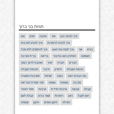
תגיות בני ברוך
איך לבחור נכון
אור
אהבה
אדם
אגו
איך להגיע לרוחניות
איך להגיע לערבות
בורא
אני
איך לנצח את האגו
איך להתקדם ללא סבל
השפעה
הפתרון הוא בחיבור
בריאה
בניית סביבה
חברים
חברה
זוהר
ואהבת לרעך כמוך
חכמת הקבלה
חיסרון
חיבור
חוכמת הקבלה
מה הבורא רוצה
כוונה
ישראל
חשיבות המטרה
סביבה
נשמות
נשמה
מהי מטרת הבריאה
קבלה
קבוצה
ערבות הדדית
ערבות
ספר הזוהר
רצון לקבל
רצון
רוחניות
קשר בינינו
קבלה לעם
תפילה
תיקון האדם
תיקון
שמחה