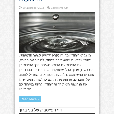
on
Comments Off
30 בOctober 2016
יהודי
שמגיע
לשער
הדמעות
מי נקרא “יהודי” ומה זה נקרא “להגיע לשער הדמעות”.
“יהודי” נקרא מי שמשתוקק לייחוד, לחיבור עם הבורא,
ואת החיבור עם הבורא משיגים דרך החיבור בין
הנבראים, מתוך הכלי שמתקנים אותו בחיבור ההדדי בין
החברים המשתוקקים לדבקות. וכשהאדם מתחיל לחשוב
על החברים, אז הוא מתחיל גם כן למדוד, האם יש לו
את הנחיצות הזאת להיות “יהודי”, להיות באיחוד עם
הבורא או ...
Read More »
דף הפייסבוק של בני ברוך