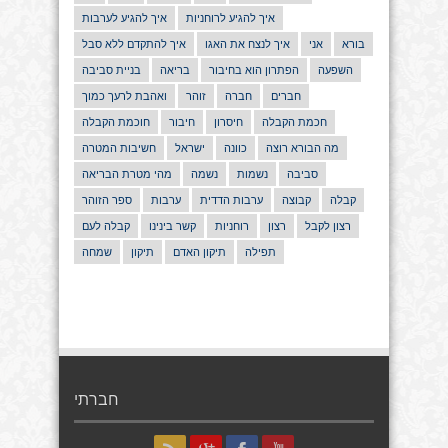
איך להגיע לרוחניות
איך להגיע לערבות
בורא
אני
איך לנצח את האגו
איך להתקדם ללא סבל
השפעה
הפתרון הוא בחיבור
בריאה
בניית סביבה
חברים
חברה
זוהר
ואהבת לרעך כמוך
חכמת הקבלה
חיסרון
חיבור
חוכמת הקבלה
מה הבורא רוצה
כוונה
ישראל
חשיבות המטרה
סביבה
נשמות
נשמה
מהי מטרת הבריאה
קבלה
קבוצה
ערבות הדדית
ערבות
ספר הזוהר
רצון לקבל
רצון
רוחניות
קשר בינינו
קבלה לעם
תפילה
תיקון האדם
תיקון
שמחה
חברתי