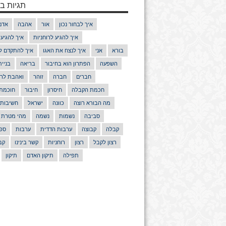
תגיות בנ
איך לבחור נכון
אור
אהבה
אדם
איך להגיע לרוחניות
איך להגיע
בורא
אני
איך לנצח את האגו
איך להתקדם ל
השפעה
הפתרון הוא בחיבור
בריאה
בניי
חברים
חברה
זוהר
ואהבת לרע
חכמת הקבלה
חיסרון
חיבור
חוכמת
מה הבורא רוצה
כוונה
ישראל
חשיבות
סביבה
נשמות
נשמה
מהי מטרת 
קבלה
קבוצה
ערבות הדדית
ערבות
ספר
רצון לקבל
רצון
רוחניות
קשר בינינו
קב
תפילה
תיקון האדם
תיקון