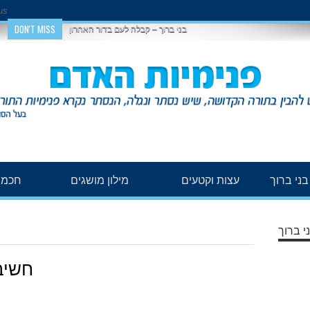
us
DON'T MISS
בני ברוך – קבלה לעם בדור האחרון
ני ברוך
עצות וקטעים
מילון מושגים
חכמת
י ברוך
חשיב