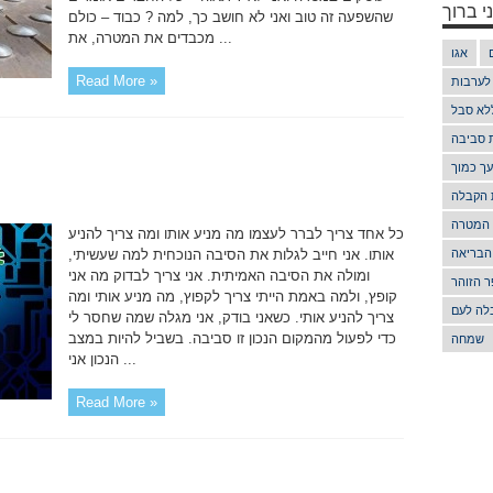
י ברוך
שהשפעה זה טוב ואני לא חושב כך, למה ? כבוד – כולם
מכבדים את המטרה, את ...
אגו
Read More »
 לערבות
לא סבל
ת סביבה
ך כמוך
 הקבלה
 המטרה
כל אחד צריך לברר לעצמו מה מניע אותו ומה צריך להניע
הבריאה
אותו. אני חייב לגלות את הסיבה הנוכחית למה שעשיתי,
ומולה את הסיבה האמיתית. אני צריך לבדוק מה אני
 הזוהר
קופץ, ולמה באמת הייתי צריך לקפוץ, מה מניע אותי ומה
לה לעם
צריך להניע אותי. כשאני בודק, אני מגלה שמה שחסר לי
כדי לפעול מהמקום הנכון זו סביבה. בשביל להיות במצב
שמחה
הנכון אני ...
Read More »