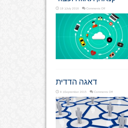
on
Comments Off
18 בJuly 2016
קנאה,
תאווה
וכבוד
דאגה הדדית
on
Comments Off
8 בSeptember 2015
דאגה
הדדית