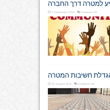
ע למטרה דרך החברה
on
Comments Off
5 בSeptember 2016
להגיע
למטרה
דרך
החברה
גדלת חשיבות המטרה
on
Comments Off
28 בAugust 2016
הגדלת
חשיבות
המטרה