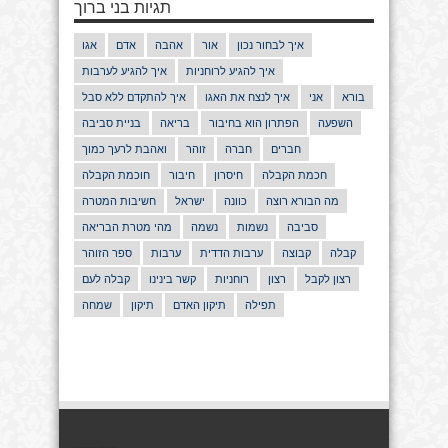
תגיות בני ברוך
איך לבחור נכון
אור
אהבה
אדם
אגו
איך להגיע לרוחניות
איך להגיע לערבות
בורא
אני
איך לנצח את האגו
איך להתקדם ללא סבל
השפעה
הפתרון הוא בחיבור
בריאה
בניית סביבה
חברים
חברה
זוהר
ואהבת לרעך כמוך
חכמת הקבלה
חיסרון
חיבור
חוכמת הקבלה
מה הבורא רוצה
כוונה
ישראל
חשיבות המטרה
סביבה
נשמות
נשמה
מהי מטרת הבריאה
קבלה
קבוצה
ערבות הדדית
ערבות
ספר הזוהר
רצון לקבל
רצון
רוחניות
קשר בינינו
קבלה לעם
תפילה
תיקון האדם
תיקון
שמחה