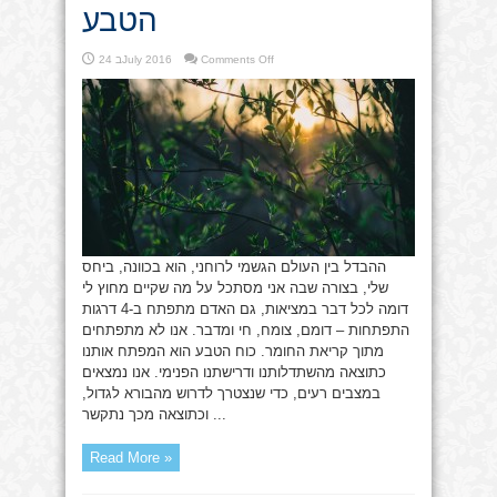
הטבע
on
Comments Off
24 בJuly 2016
התפתחות
על
ידי
כוח
הטבע
ההבדל בין העולם הגשמי לרוחני, הוא בכוונה, ביחס
שלי, בצורה שבה אני מסתכל על מה שקיים מחוץ לי
דומה לכל דבר במציאות, גם האדם מתפתח ב-4 דרגות
התפתחות – דומם, צומח, חי ומדבר. אנו לא מתפתחים
מתוך קריאת החומר. כוח הטבע הוא המפתח אותנו
כתוצאה מהשתדלותנו ודרישתנו הפנימי. אנו נמצאים
במצבים רעים, כדי שנצטרך לדרוש מהבורא לגדול,
וכתוצאה מכך נתקשר ...
Read More »