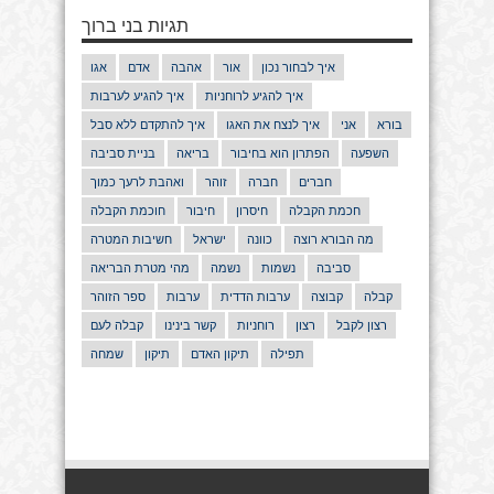
תגיות בני ברוך
איך לבחור נכון
אור
אהבה
אדם
אגו
איך להגיע לרוחניות
איך להגיע לערבות
בורא
אני
איך לנצח את האגו
איך להתקדם ללא סבל
השפעה
הפתרון הוא בחיבור
בריאה
בניית סביבה
חברים
חברה
זוהר
ואהבת לרעך כמוך
חכמת הקבלה
חיסרון
חיבור
חוכמת הקבלה
מה הבורא רוצה
כוונה
ישראל
חשיבות המטרה
סביבה
נשמות
נשמה
מהי מטרת הבריאה
קבלה
קבוצה
ערבות הדדית
ערבות
ספר הזוהר
רצון לקבל
רצון
רוחניות
קשר בינינו
קבלה לעם
תפילה
תיקון האדם
תיקון
שמחה