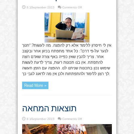
on
Comments Off
8 בSeptember 2015
להפיץ
או
ללמוד?
אין לי חיסרון ללימוד אלא רק להפצה. מה לעשות? “חנוך
לנער על-פי דרכו”: כל אחד מתפתח בכיוון אחר ובקצב
אחר. צריך להבין שאין כפייה באף צורה שאדם רוצה
להתפתח. אין בנו תכונות רעות, צריך לדעת לעשות
שימוש נכון בתכונות שניתנו לנו. ההפצה עם הזמן תעשה
לך רצון ללימוד ולהתפתחות ולכן אין מה לדאוג לגבי כך.
Read More »
תוצאות המחאה
on
Comments Off
8 בSeptember 2015
תוצאות
המחאה