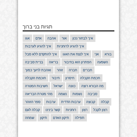
תגיות בני ברוך
איך לבחור נכון
אור
אהבה
אדם
אגו
איך להגיע לרוחניות
איך להגיע לערבות
בורא
אני
איך לנצח את האגו
איך להתקדם ללא סבל
השפעה
הפתרון הוא בחיבור
בריאה
בניית סביבה
חברים
חברה
זוהר
ואהבת לרעך כמוך
חכמת הקבלה
חיסרון
חיבור
חוכמת הקבלה
מה הבורא רוצה
כוונה
ישראל
חשיבות המטרה
סביבה
נשמות
נשמה
מהי מטרת הבריאה
קבלה
קבוצה
ערבות הדדית
ערבות
ספר הזוהר
רצון לקבל
רצון
רוחניות
קשר בינינו
קבלה לעם
תפילה
תיקון האדם
תיקון
שמחה