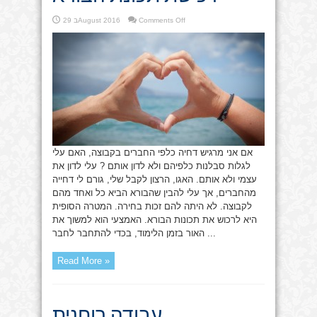
on
Comments Off
29 בAugust 2016
רכישת
תכונת
הבורא
אם אני מרגיש דחיה כלפי החברים בקבוצה, האם עלי
לגלות סבלנות כלפיהם ולא לדון אותם ? עלי לדון את
עצמי ולא אותם. האגו, הרצון לקבל שלי, גורם לי דחייה
מהחברים, אך עלי להבין שהבורא הביא כל ואחד מהם
לקבוצה. לא היתה להם זכות בחירה. המטרה הסופית
היא לרכוש את תכונות הבורא. האמצעי הוא למשוך את
האור בזמן הלימוד, בכדי להתחבר לחבר ...
Read More »
עבודה רוחנית