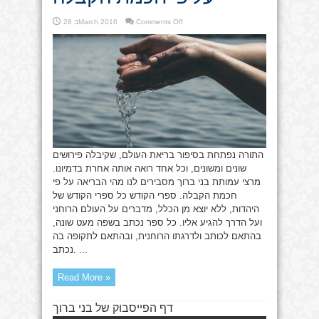
on
Comments Off
28 בMarch 2016
בראשית
ברא
–
הבריאה
על
פי
חכמת
הקבלה
התורה נפתחת בסיפור בריאת העולם, שקיבלה פירושים
שונים ומשונים, וכל אחד רואה אותה אחרת בדמיונו.
מרצי עמותת בני ברוך מסבירים לנו מהי הבריאה על פי
חכמת הקבלה. ספרי הקודש כל ספרי הקודש של
היהדות, ללא יוצא מן הכלל, מדברים על העולם הרוחני
ועל הדרך להגיע אליו. כל ספר נכתב בשפה מעט שונה,
בהתאם לכותב ולדרגתו הרוחנית, ובהתאם לתקופה בה
נכתב. ...
Read More »
דף הפייסבוק של בני ברוך