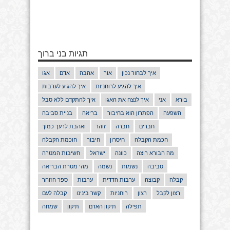
תגיות בני ברוך
איך לבחור נכון
אור
אהבה
אדם
אגו
איך להגיע לרוחניות
איך להגיע לערבות
בורא
אני
איך לנצח את האגו
איך להתקדם ללא סבל
השפעה
הפתרון הוא בחיבור
בריאה
בניית סביבה
חברים
חברה
זוהר
ואהבת לרעך כמוך
חכמת הקבלה
חיסרון
חיבור
חוכמת הקבלה
מה הבורא רוצה
כוונה
ישראל
חשיבות המטרה
סביבה
נשמות
נשמה
מהי מטרת הבריאה
קבלה
קבוצה
ערבות הדדית
ערבות
ספר הזוהר
רצון לקבל
רצון
רוחניות
קשר בינינו
קבלה לעם
תפילה
תיקון האדם
תיקון
שמחה