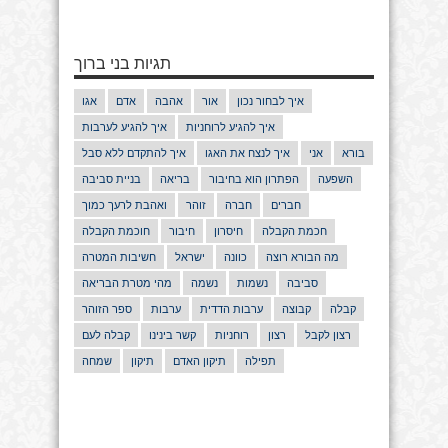
תגיות בני ברוך
איך לבחור נכון
אור
אהבה
אדם
אגו
איך להגיע לרוחניות
איך להגיע לערבות
בורא
אני
איך לנצח את האגו
איך להתקדם ללא סבל
השפעה
הפתרון הוא בחיבור
בריאה
בניית סביבה
חברים
חברה
זוהר
ואהבת לרעך כמוך
חכמת הקבלה
חיסרון
חיבור
חוכמת הקבלה
מה הבורא רוצה
כוונה
ישראל
חשיבות המטרה
סביבה
נשמות
נשמה
מהי מטרת הבריאה
קבלה
קבוצה
ערבות הדדית
ערבות
ספר הזוהר
רצון לקבל
רצון
רוחניות
קשר בינינו
קבלה לעם
תפילה
תיקון האדם
תיקון
שמחה