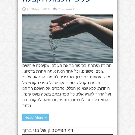
on
Comments Off
28 בMarch 2016
בראשית
ברא
–
הבריאה
על
פי
חכמת
הקבלה
התורה נפתחת בסיפור בריאת העולם, שקיבלה פירושים
שונים ומשונים, וכל אחד רואה אותה אחרת בדמיונו.
מרצי עמותת בני ברוך מסבירים לנו מהי הבריאה על פי
חכמת הקבלה. ספרי הקודש כל ספרי הקודש של
היהדות, ללא יוצא מן הכלל, מדברים על העולם הרוחני
ועל הדרך להגיע אליו. כל ספר נכתב בשפה מעט שונה,
בהתאם לכותב ולדרגתו הרוחנית, ובהתאם לתקופה בה
נכתב. ...
Read More »
דף הפייסבוק של בני ברוך