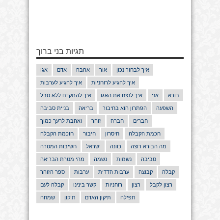
תגיות בני ברוך
איך לבחור נכון
אור
אהבה
אדם
אגו
איך להגיע לרוחניות
איך להגיע לערבות
בורא
אני
איך לנצח את האגו
איך להתקדם ללא סבל
השפעה
הפתרון הוא בחיבור
בריאה
בניית סביבה
חברים
חברה
זוהר
ואהבת לרעך כמוך
חכמת הקבלה
חיסרון
חיבור
חוכמת הקבלה
מה הבורא רוצה
כוונה
ישראל
חשיבות המטרה
סביבה
נשמות
נשמה
מהי מטרת הבריאה
קבלה
קבוצה
ערבות הדדית
ערבות
ספר הזוהר
רצון לקבל
רצון
רוחניות
קשר בינינו
קבלה לעם
תפילה
תיקון האדם
תיקון
שמחה