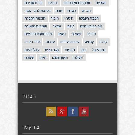
השפעה
הפתרון הוא בחיבור
בריאה
בניית סביבה
חברים
חברה
זוהר
ואהבת לרעך כמוך
חכמת הקבלה
חיסרון
חיבור
חוכמת הקבלה
מה הבורא רוצה
כוונה
ישראל
חשיבות המטרה
סביבה
נשמות
נשמה
מהי מטרת הבריאה
קבלה
קבוצה
ערבות הדדית
ערבות
ספר הזוהר
רצון לקבל
רצון
רוחניות
קשר בינינו
קבלה לעם
תפילה
תיקון האדם
תיקון
שמחה
חברתי
צור קשר