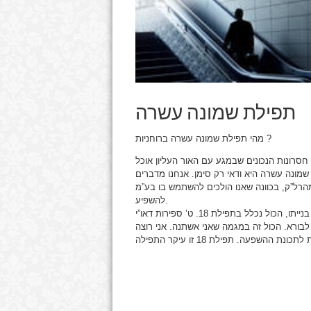
תפילת שמונה עשרה
מהי תפילת שמונה עשרה ברוחניות ?
סרונות הנכונים שבמגע עם האור העליון אוכל
שמונה עשרה היא ודאי רק סימן. אנחנו מדברים
הרל”ק, בכוונה שאנו הולכים להשתמש בו בע”מ
להשפיע.
כל התהליך שעובר פרצוף רוחני בעיבור, יניקה ומוחין, בכל בנייתו, הכול נכלל בתפילת 18. ט’ ספירות דאו”י
 18 צורות היחסים בינינו לבורא. הכול זה במגמה שאני אשתנה. אני רוצה