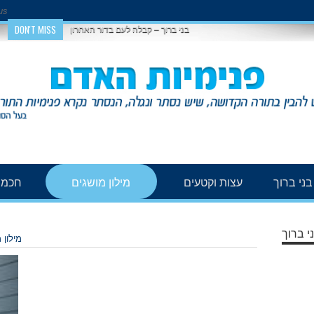
us
DON'T MISS
בני ברוך – קבלה לעם בדור האחרון
ני ברוך
עצות וקטעים
מילון מושגים
חכמת
י ברוך
מילון 