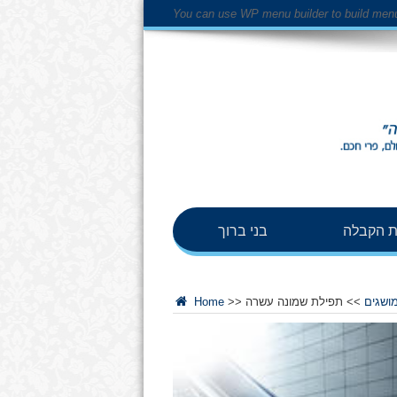
You can use WP menu builder to build men
 הקבלה
בני ברוך
מושגים
>>
תפילת שמונה עשרה
>>
Home