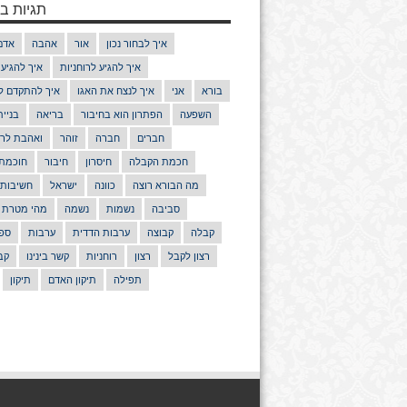
תגיות בנ
איך לבחור נכון
אור
אהבה
אדם
איך להגיע לרוחניות
איך להגיע
בורא
אני
איך לנצח את האגו
איך להתקדם ל
השפעה
הפתרון הוא בחיבור
בריאה
בניי
חברים
חברה
זוהר
ואהבת לרע
חכמת הקבלה
חיסרון
חיבור
חוכמת
מה הבורא רוצה
כוונה
ישראל
חשיבות
סביבה
נשמות
נשמה
מהי מטרת 
קבלה
קבוצה
ערבות הדדית
ערבות
ספר
רצון לקבל
רצון
רוחניות
קשר בינינו
קב
תפילה
תיקון האדם
תיקון