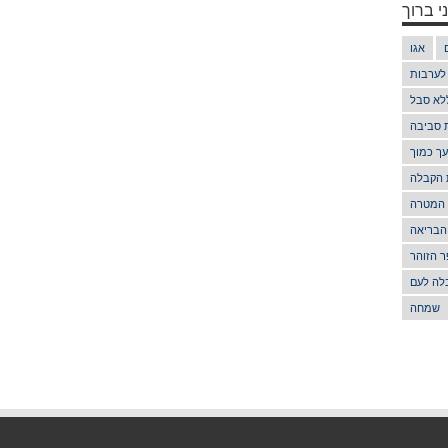
י ברוך
אגו
 לערבות
לא סבל
ת סביבה
ך כמוך
 הקבלה
 המטרה
הבריאה
 הזוהר
לה לעם
שמחה