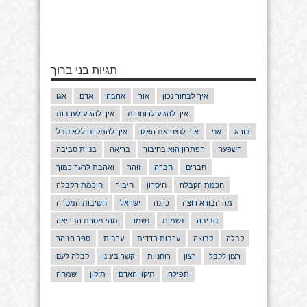
תגיות בני ברוך
איך לבחור נכון
אור
אהבה
אדם
אגו
איך להגיע לרוחניות
איך להגיע לערבות
בורא
אני
איך לנצח את האגו
איך להתקדם ללא סבל
השפעה
הפתרון הוא בחיבור
בריאה
בניית סביבה
חברים
חברה
זוהר
ואהבת לרעך כמוך
חכמת הקבלה
חיסרון
חיבור
חוכמת הקבלה
מה הבורא רוצה
כוונה
ישראל
חשיבות המטרה
סביבה
נשמות
נשמה
מהי מטרת הבריאה
קבלה
קבוצה
ערבות הדדית
ערבות
ספר הזוהר
רצון לקבל
רצון
רוחניות
קשר בינינו
קבלה לעם
תפילה
תיקון האדם
תיקון
שמחה