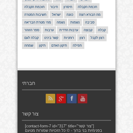
חכמת הקבלה
חיסרון
חיבור
חוכמת הקבלה
מה הבורא רוצה
כוונה
ישראל
חשיבות המטרה
סביבה
נשמות
נשמה
מהי מטרת הבריאה
קבלה
קבוצה
ערבות הדדית
ערבות
ספר הזוהר
רצון לקבל
רצון
רוחניות
קשר בינינו
קבלה לעם
תפילה
תיקון האדם
תיקון
שמחה
חברתי
צור קשר
[contact-form-7 id="317" title="צור קשר"]
בפנימיות בני ברוך - © כל הזכויות שמורות מטעם