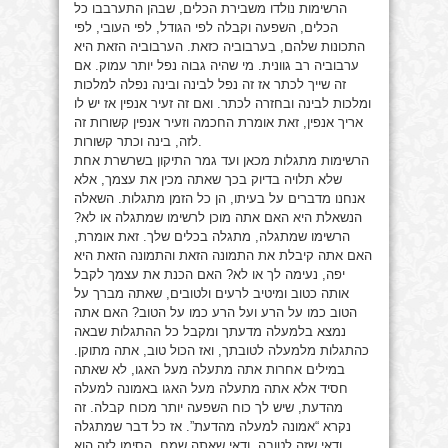
הרשימות נולדו משבירת הכלים, שבהן התערבבו כל
הכלים, השפעה וקבלה לפי הגודל, לפי העובי, לפי
התכונות שלהם, בערבוביה כזאת. הערבוביה הזאת היא
ערבוביה רב גוונית. מי שהיה גבוה נפל יותר עמוק. אם
זה שייך לכתר אז זה נפל לבינה ובינה נפלה למלכות
ומלכות לבינה ובחזרה לכתר. ואם זה זעיר אנפין אז יש לו
אריך אנפין, זאת אומרת החכמה וזעיר אנפין קשורות זה
לזה, בינה וכתר קשורות.
הרשימות מתגלות מכאן ועד גמר התיקון בשרשרת אחת
שלא תלויה בדיוק בכך שאתה מכין את עצמך, אלא
אנחנו מדברים על בעיתו, הן כל הזמן מתגלות. השאלה
הנשאלת היא האם אתה מוכן לרשימו שמתגלה או לא?
הרשימו שמתגלה, מתגלה בכלים שלך. זאת אומרת,
האם אתה קיבלת את התמונה הזאת והתמונה הזאת היא
יפה, נעימה לך או לא? האם הכנת את עצמך לקבל
אותה כטוב ומיטיב לרעים ולטובים, שאתה מברך על
הטוב כמו על הרע ועל הרע כמו על הטוב? האם אתה
נמצא בלמעלה מדעתך ומקבל כל ההתגלות שבאה
כהתגלות מלמעלה לטובתך, ואז הכול טוב, אתה מתוקן.
במילים אחרות אתה מתעלה מעל האגו, לא שאתה
חסיד אלא אתה מתעלה מעל האגו באמונה למעלה
מהדעת, שיש לך כוח השפעה יותר מכוח קבלה. זה
נקרא “אמונה למעלה מהדעת”. אז כל דבר שמתגלה
ודאי שזה לטובה, ודאי שאתה שמח. הסימן לזה הוא