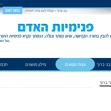
us
DON'T MISS
בני ברוך – קבלה לעם בדור האחרון
ני ברוך
עצות וקטעים
מילון מושגים
חכמת
י ברוך