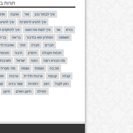
תגיות בנ
איך לבחור נכון
אור
אהבה
אדם
איך להגיע לרוחניות
איך להגיע
בורא
אני
איך לנצח את האגו
איך להתקדם ל
השפעה
הפתרון הוא בחיבור
בריאה
בניי
חברים
חברה
זוהר
ואהבת לרע
חכמת הקבלה
חיסרון
חיבור
חוכמת
מה הבורא רוצה
כוונה
ישראל
חשיבות
סביבה
נשמות
נשמה
מהי מטרת 
קבלה
קבוצה
ערבות הדדית
ערבות
ספר
רצון לקבל
רצון
רוחניות
קשר בינינו
קב
תפילה
תיקון האדם
תיקון