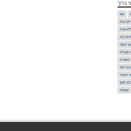
י ברוך
אגו
 לערבות
לא סבל
ת סביבה
ך כמוך
 הקבלה
 המטרה
הבריאה
 הזוהר
לה לעם
שמחה