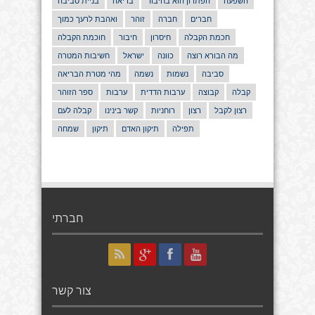
השפעה
הפתרון הוא בחיבור
בריאה
בניית סביבה
חברים
חברה
זוהר
ואהבת לרעך כמוך
חכמת הקבלה
חיסרון
חיבור
חוכמת הקבלה
מה הבורא רוצה
כוונה
ישראל
חשיבות המטרה
סביבה
נשמות
נשמה
מהי מטרת הבריאה
קבלה
קבוצה
ערבות הדדית
ערבות
ספר הזוהר
רצון לקבל
רצון
רוחניות
קשר בינינו
קבלה לעם
תפילה
תיקון האדם
תיקון
שמחה
חברתי
צור קשר