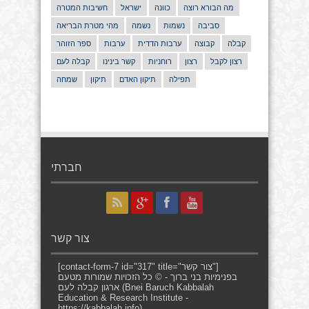
מה הבורא רוצה
כוונה
ישראל
חשיבות המטרה
סביבה
נשמות
נשמה
מהי מטרת הבריאה
קבלה
קבוצה
ערבות הדדית
ערבות
ספר הזוהר
רצון לקבל
רצון
רוחניות
קשר בינינו
קבלה לעם
תפילה
תיקון האדם
תיקון
שמחה
חברתי
צור קשר
[contact-form-7 id="317" title="צור קשר"]
בפנימיות בני ברוך - © כל הזכויות שמורות מטעם
ארגון קבלה לעם (Bnei Baruch Kabbalah
Education & Research Institute -
https://kabbalah.info).