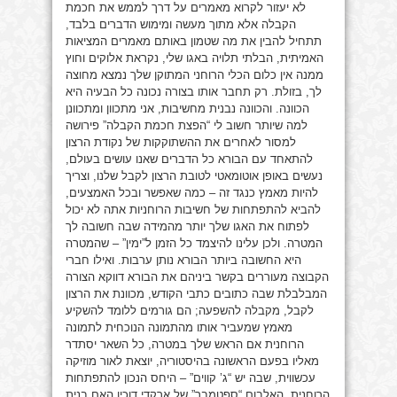
לא יעזור לקרוא מאמרים על דרך לממש את חכמת
הקבלה אלא מתוך מעשה ומימוש הדברים בלבד,
תתחיל להבין את מה שטמון באותם מאמרים המציאות
האמיתית, הבלתי תלויה באגו שלי, נקראת אלוקים וחוץ
ממנה אין כלום הכלי הרוחני המתוקן שלך נמצא מחוצה
לך, בזולת. רק תחבר אותו בצורה נכונה כל הבעיה היא
הכוונה. והכוונה נבנית מחשיבות, אני מתכוון ומתכוונן
למה שיותר חשוב לי “הפצת חכמת הקבלה” פירושה
למסור לאחרים את ההשתוקקות של נקודת הרצון
להתאחד עם הבורא כל הדברים שאנו עושים בעולם,
נעשים באופן אוטומאטי לטובת הרצון לקבל שלנו, וצריך
להיות מאמץ כנגד זה – כמה שאפשר ובכל האמצעים,
להביא להתפתחות של חשיבות הרוחניות אתה לא יכול
לפתוח את האגו שלך יותר מהמידה שבה חשובה לך
המטרה. ולכן עלינו להיצמד כל הזמן ל”ימין” – שהמטרה
היא החשובה ביותר הבורא נותן ערבות. ואילו חברי
הקבוצה מעוררים בקשר ביניהם את הבורא דווקא הצורה
המבלבלת שבה כתובים כתבי הקודש, מכוונת את הרצון
לקבל, מקבלה להשפעה; הם גורמים ללומד להשקיע
מאמץ שמעביר אותו מהתמונה הנוכחית לתמונה
הרוחנית אם הראש שלך במטרה, כל השאר יסתדר
מאליו בפעם הראשונה בהיסטוריה, יוצאת לאור מוזיקה
עכשווית, שבה יש “ג’ קווים” – היחס הנכון להתפתחות
הרוחנית. האלבום “ספטמבר” של ארקדי דוכין האם בנית