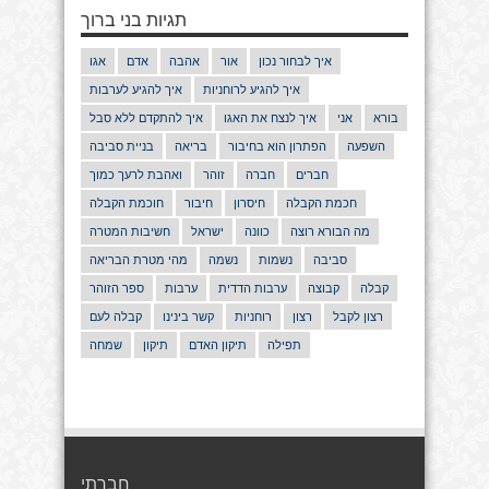
תגיות בני ברוך
איך לבחור נכון
אור
אהבה
אדם
אגו
איך להגיע לרוחניות
איך להגיע לערבות
בורא
אני
איך לנצח את האגו
איך להתקדם ללא סבל
השפעה
הפתרון הוא בחיבור
בריאה
בניית סביבה
חברים
חברה
זוהר
ואהבת לרעך כמוך
חכמת הקבלה
חיסרון
חיבור
חוכמת הקבלה
מה הבורא רוצה
כוונה
ישראל
חשיבות המטרה
סביבה
נשמות
נשמה
מהי מטרת הבריאה
קבלה
קבוצה
ערבות הדדית
ערבות
ספר הזוהר
רצון לקבל
רצון
רוחניות
קשר בינינו
קבלה לעם
תפילה
תיקון האדם
תיקון
שמחה
חברתי