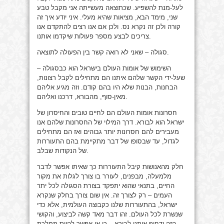
לעל-מנת להשפיע. שכתוצאה מעשייתה אני מקבל טבע
שני, מימד הבא, מציאות שהיא מעלי. איני יודע איך זה
קורה ולכן זה נקרא נס. ולכן אם אנו רצים להתקדם אנו
צריכים לבצע מספר פעולות שיקדמו אותנו.
סגולה – שאני לא רואה קשר בין הפעולה לתוצאה.
השימוש של אומות העולם בישראל הוא כבסגולה –
שעל-ידי הקשר שלהם איתנו הם מתחילים לקבל רצונות,
הבחנות, הבנות שלא היו בהם קודם. וזה מגיע אליהם
מאין-סוף, מהבורא, דרכנו ואליהם.
חסרונות אומות העולם הם לחיים טובים והחיסרון של
ישראל הוא לבורא. דרך המילוי של החסרונות שלהם אנו
מעבירים להם חסרונות יותר גבוהים ואז הם מתחילים
לגדול, עד שבסופו של דבר מתקיימת בהם התעוררות
של הנקודות שבלב.
חלק מהאנושות קיבל התעוררות כך שאיתו אפשר לדבר
מלמעלה, מבפנים, לעורר בו צורך לגלות את מקור
החיים, בתנאי שהוא יתפקד בצורת הסגולה לכל יתר
העמים – רק לצורך זה. אין שום צורך בחלק שנקרא
ישראל, בהתעוררות שלנו כקבוצה העולמית, אלא כדי
שנשרת לכל העולם. זהו דבר מאד קשה לביצוע, והקושי
הזה ידחוף אותנו לבורא – כי אי אפשר להיות ממלכת