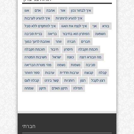
איך לבחור נכון
אור
אהבה
אדם
אגו
איך להגיע לרוחניות
איך להגיע לערבות
בורא
אני
איך לנצח את האגו
איך להתקדם ללא סבל
השפעה
הפתרון הוא בחיבור
בריאה
בניית סביבה
חברים
חברה
זוהר
ואהבת לרעך כמוך
חכמת הקבלה
חיסרון
חיבור
חוכמת הקבלה
מה הבורא רוצה
כוונה
ישראל
חשיבות המטרה
סביבה
נשמות
נשמה
מהי מטרת הבריאה
קבלה
קבוצה
ערבות הדדית
ערבות
ספר הזוהר
רצון לקבל
רצון
רוחניות
קשר בינינו
קבלה לעם
תפילה
תיקון האדם
תיקון
שמחה
חברתי