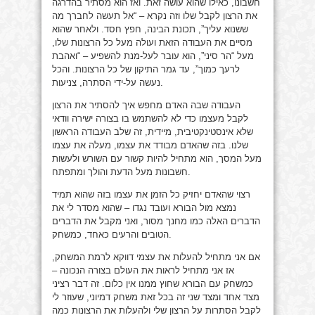
חשבונו, כאילו שהוא עושה זאת. ואז הוא מסתיר בהדרגה
את הרצון לקבל שלו וזה נקרא – “אל תעשה לחברך מה
ששנוא עליך”, תכונת הבינה, חפץ חסד. ולאחר שהוא
מסיים את העבודה הזאת ועולה מעל כל הרצונות שלו,
מעל “הר סיני”, הוא עובר לעל-מנת להשפיע – “ואהבת
לרעך כמוך”, עד גמר התיקון של כל הרצונות. והכל
נעשה על-ידי הסתרה, צניעות.
העבודה שבה האדם מחפש איך להסתיר את הרצון
לקבל מעצמו כדי לא להשתמש בו בצורה ישירה וודאי
שלא אינסטינקטיבית, מיידית, זה שלב העבודה הראשון
שלנו. בזה שהאדם מבודד את עצמו, מעלה את עצמו
מעל המסך, הוא מתחיל להיות קשור עם השורש ולעשות
חשבונות מעל הדעת והולך ומתפתח.
רצוי שהאדם יחזיק כל הזמן את עצמו בזה שהוא תמיד
נמצא מול הבורא ועובד נגדו – שהוא מסדר לי את
הדברים האלה כמו מחנך מסור, ואני מקבל את הדברים
הטובים והרעים כאחד, כמשחק.
אם אני מתחיל להעלות את עצמי דווקא לרמת המשחק,
אז אני מתחיל לראות את העולם בצורה הנכונה –
כמשחק עם הבורא שחוץ ממנו אין כלום. זה דבר רציני
מצד אחד ומצד שני זה בכל זאת משחק דמיוני, שעוזר לי
לקבל הסתרות על הרצון שלי ולהעלות את הרצונות כמה