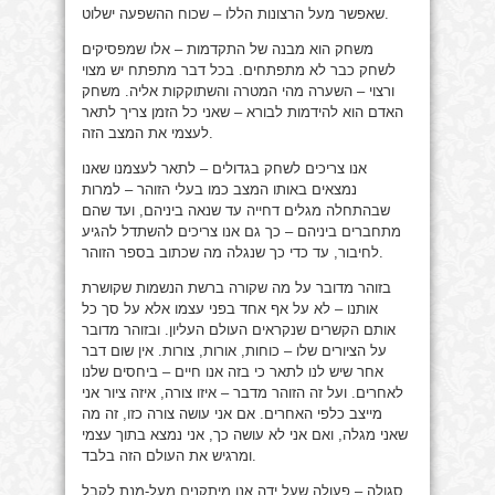
שאפשר מעל הרצונות הללו – שכוח ההשפעה ישלוט.
משחק הוא מבנה של התקדמות – אלו שמפסיקים
לשחק כבר לא מתפתחים. בכל דבר מתפתח יש מצוי
ורצוי – השערה מהי המטרה והשתוקקות אליה. משחק
האדם הוא להידמות לבורא – שאני כל הזמן צריך לתאר
לעצמי את המצב הזה.
אנו צריכים לשחק בגדולים – לתאר לעצמנו שאנו
נמצאים באותו המצב כמו בעלי הזוהר – למרות
שבהתחלה מגלים דחייה עד שנאה ביניהם, ועד שהם
מתחברים ביניהם – כך גם אנו צריכים להשתדל להגיע
לחיבור, עד כדי כך שנגלה מה שכתוב בספר הזוהר.
בזוהר מדובר על מה שקורה ברשת הנשמות שקושרת
אותנו – לא על אף אחד בפני עצמו אלא על סך כל
אותם הקשרים שנקראים העולם העליון. ובזוהר מדובר
על הציורים שלו – כוחות, אורות, צורות. אין שום דבר
אחר שיש לנו לתאר כי בזה אנו חיים – ביחסים שלנו
לאחרים. ועל זה הזוהר מדבר – איזו צורה, איזה ציור אני
מייצב כלפי האחרים. אם אני עושה צורה כזו, זה מה
שאני מגלה, ואם אני לא עושה כך, אני נמצא בתוך עצמי
ומרגיש את העולם הזה בלבד.
סגולה – פעולה שעל ידה אנו מיתקנים מעל-מנת לקבל