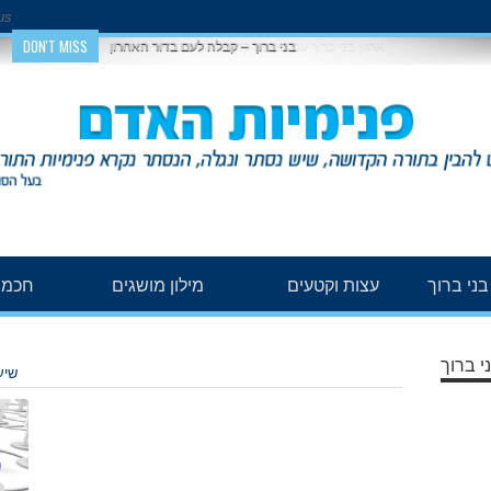
us
DON'T MISS
בני ברוך – קבלה לעם בדור האחרון
ני ברוך
עצות וקטעים
מילון מושגים
חכמת
י ברוך
שיע