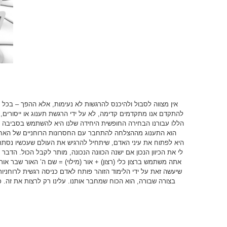
אין מצווה לסבול ולהיכנס להרגשות לא נעימות, אלא ההפך – בכל פ
להתקדם אנו מתקדמים קדימה, לא על ידי הרגשת תענוג או ייסורים, 
הללו עבורנו הבחירה החופשית היחידה שלנו היא להשתמש בסביבה כדי
הוא התענוג מההצלחה להתחבר עם החסרונות הרוחניים של האח
היא לפתוח את עיני האדם, שיתחיל להרגיש את העולם שעכשיו נסתר 
לי את הכיוון הנכון אם ישנה הכוונה הנכונה, מותר לקבל הכול. הדבר
אתה משתמש ברצון כלי (רצון) + אור (מילוי) = שם ה’ האור שבר אותנו
שיעשה זאת על ידי הלימוד הזוהר פותח לאדם כניסה רגשית לרוחניות
בצורה שבורה, הוא הכוח שמחבר אותנו. עלינו רק לרצות את זה.