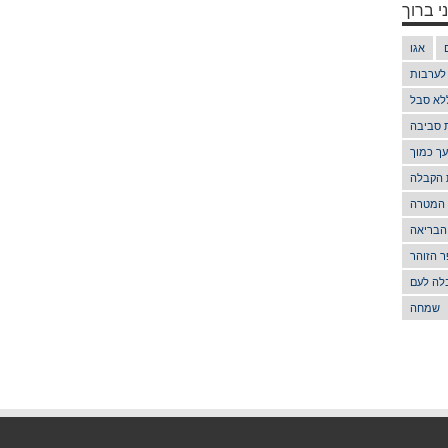
י ברוך
אגו
 לערבות
לא סבל
ת סביבה
ך כמוך
 הקבלה
 המטרה
הבריאה
 הזוהר
לה לעם
שמחה