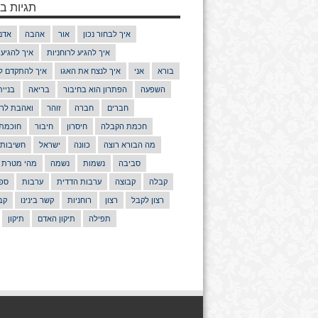
תגיות בנ
איך לבחור נכון
אור
אהבה
אדם
איך להגיע לרוחניות
איך להגיע
בורא
אני
איך לנצח את האגו
איך להתקדם ל
השפעה
הפתרון הוא בחיבור
בריאה
בניי
חברים
חברה
זוהר
ואהבת לרע
חכמת הקבלה
חיסרון
חיבור
חוכמת
מה הבורא רוצה
כוונה
ישראל
חשיבות
סביבה
נשמות
נשמה
מהי מטרת 
קבלה
קבוצה
ערבות הדדית
ערבות
ספר
רצון לקבל
רצון
רוחניות
קשר בינינו
קב
תפילה
תיקון האדם
תיקון